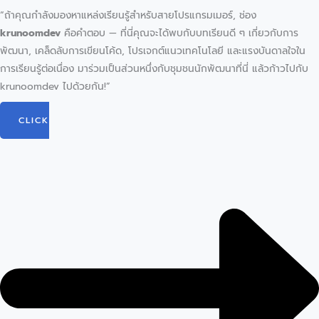
“ถ้าคุณกำลังมองหาแหล่งเรียนรู้สำหรับสายโปรแกรมเมอร์, ช่อง
krunoomdev
คือคำตอบ — ที่นี่คุณจะได้พบกับบทเรียนดี ๆ เกี่ยวกับการ
พัฒนา, เคล็ดลับการเขียนโค้ด, โปรเจกต์แนวเทคโนโลยี และแรงบันดาลใจใน
การเรียนรู้ต่อเนื่อง มาร่วมเป็นส่วนหนึ่งกับชุมชนนักพัฒนาที่นี่ แล้วก้าวไปกับ
krunoomdev ไปด้วยกัน!”
CLICK