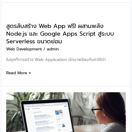
พลัง
พลัง
ด้วย
AI
Google
ใน
Apps
สูตรลับสร้าง Web App ฟรี! ผสานพลัง
Terminal:
Script
Node.js และ Google Apps Script สู่ระบบ
คู่มือ
Serverless ขนาดย่อม
การ
ใช้
Web Development
/
admin
Claude
ในยุคที่การสร้าง Web Application มักมาพร้อมกับค่าใช้จ่า
Code
ร่วม
สูตร
Read More »
กับ
ลับ
Node.js
สร้าง
พร้อม
Web
วิธี
App
ติด
ฟรี!
ตั้ง
ผสาน
แบบ
พลัง
จับ
Node.js