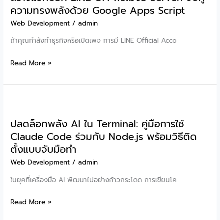
จาก
ความทรงพลังด้วย Google Apps Script
ไอ
ไฟล์
เดีย
Web Development
/
admin
CSV
50
ถ้าคุณกำลังทำธุรกิจหรือเปิดเพจ การมี LINE Official Acco
แบบ
โปร
ฟรี
เจ
สร้าง
Read More »
100%
กต์
แช
Google
ทบอท
Apps
LINE
Script
OA
ที่
ปลดล็อกพลัง AI ใน Terminal: คู่มือการใช้
ฟรี
นำ
Claude Code ร่วมกับ Node.js พร้อมวิธีติด
ไม่
ไป
ตั้งแบบจับมือทำ
ง้อ
ใช้ได้
Server:
Web Development
/
admin
จริง
จับ
ในยุคที่เครื่องมือ AI พัฒนาไปอย่างก้าวกระโดด การเขียนโค
คู่
ความ
ปลด
Read More »
ทรง
ล็อก