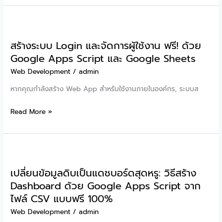
จับ
พลัง
มือ
LINE
ทำ
LIFF
สร้างระบบ Login และจัดการผู้ใช้งาน ฟรี! ด้วย
+
Google Apps Script และ Google Sheets
Google
Apps
Web Development
/
admin
Script:
หากคุณกำลังสร้าง Web App สำหรับใช้งานภายในองค์กร, ระบบส
สร้าง
Web
สร้าง
Read More »
App
ระบบ
ใน
Login
LINE
และ
ฟรี
จัดการ
แบบ
เปลี่ยนข้อมูลดิบเป็นแดชบอร์ดสุดหรู: วิธีสร้าง
ผู้
ไม่
Dashboard ด้วย Google Apps Script จาก
ใช้
ต้อง
ไฟล์ CSV แบบฟรี 100%
งาน
ง้อ
ฟรี!
Web Development
/
admin
Server