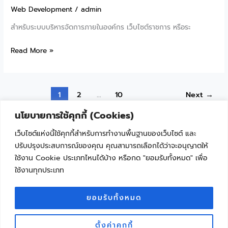
SEO
Web Development
/
admin
On-
สำหรับระบบบริหารจัดการภายในองค์กร เว็บไซต์ราชการ หรือระ
Page
เบื้อง
ก้าว
Read More »
ต้น
สู่
เพิ่ม
ความเร็ว
คน
และ
1
2
…
10
Next
→
เข้า
เสถียรภาพ
ชม
นโยบายการใช้คุกกี้ (Cookies)
ขั้น
แบ
สุด:
เว็บไซต์แห่งนี้ใช้คุกกี้สำหรับการทำงานพื้นฐานของเว็บไซต์ และ
บอ
ฟีเจอร์
ปรับปรุงประสบการณ์ของคุณ คุณสามารถเลือกได้ว่าจะอนุญาตให้
อร์
เด่น
ใช้งาน Cookie ประเภทไหนได้บ้าง หรือกด "ยอมรับทั้งหมด" เพื่อ
แก
ใน
ใช้งานทุกประเภท
"เพราะเทคโนโลยีไม่ใช่เรื่องยาก ถ้าเริ่มเรียนรู้ไปด้วยกัน"
นิก
PHP
8.x
Facebook
YouTube
ยอมรับทั้งหมด
ที่
ระบบ
ตั้งค่าคุกกี้