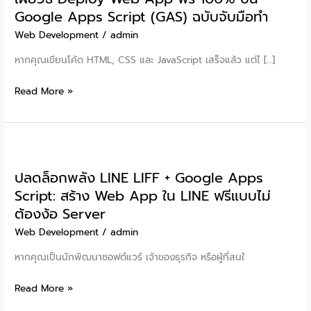
Google Apps Script (GAS) ฉบับจับมือทำ
Web Development
/
admin
หากคุณเขียนโค้ด HTML, CSS และ JavaScript เสร็จแล้ว แต่ไ […]
เผย
Read More »
วิธี
Deploy
Web
App
ปลดล็อกพลัง LINE LIFF + Google Apps
ฟรี
Script: สร้าง Web App ใน LINE ฟรีแบบไม่
100%
ต้องง้อ Server
บน
Google
Web Development
/
admin
Apps
หากคุณเป็นนักพัฒนาซอฟต์แวร์ เจ้าของธุรกิจ หรือผู้ที่สนใ
Script
(GAS)
ปลด
Read More »
ฉบับ
ล็อก