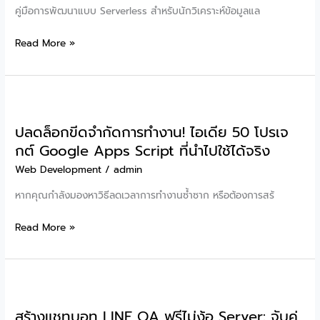
ด้วย
คู่มือการพัฒนาแบบ Serverless สำหรับนักวิเคราะห์ข้อมูลแล
Google
Apps
เปลี่ยน
Read More »
Script
ข้อมูล
และ
ดิบ
Google
เป็น
Sheets
แด
ปลดล็อกขีดจำกัดการทำงาน! ไอเดีย 50 โปรเจ
ช
กต์ Google Apps Script ที่นำไปใช้ได้จริง
บอร์ด
สุด
Web Development
/
admin
หรู:
หากคุณกำลังมองหาวิธีลดเวลาการทำงานซ้ำซาก หรือต้องการสร้
วิธี
สร้าง
ปลด
Read More »
Dashboard
ล็อก
ด้วย
ขีด
Google
จำกัด
Apps
การ
Script
สร้างแชทบอท LINE OA ฟรีไม่ง้อ Server: จับคู่
ทำงาน!