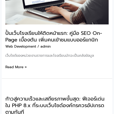
มือ
และ
ทำ
Google
Apps
Script
สู่
ปั้นเว็บโรงเรียนให้ติดหน้าแรก: คู่มือ SEO On-
ระบบ
Page เบื้องต้น เพิ่มคนเข้าชมแบบออร์แกนิก
Serverless
Web Development
/
admin
ขนาด
เว็บไซต์ของหน่วยงานราชการและโรงเรียนมักจะเป็นคลังข้อมูล
ย่อม
ปั้น
Read More »
เว็บ
โรงเรียน
ให้
ติด
ก้าวสู่ความเร็วและเสถียรภาพขั้นสุด: ฟีเจอร์เด่น
หน้า
ใน PHP 8.x ที่ระบบเว็บไซต์องค์กรควรอัปเกรด
แรก:
ตามทันที
คู่มือ