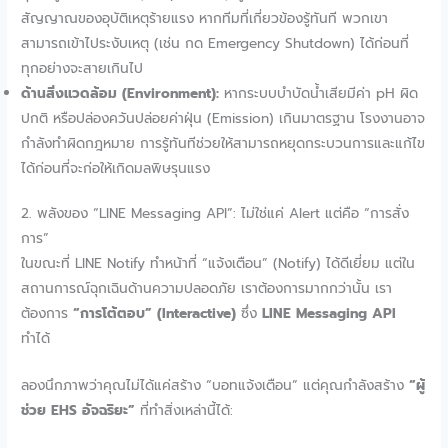
สัญญาณของอุบัติเหตุร้ายแรง หากทีมที่เกี่ยวข้องรู้ทันที พวกเขา
สามารถเข้าไประงับเหตุ (เช่น กด Emergency Shutdown) ได้ก่อนที่
ทุกอย่างจะสายเกินไป
ด้านสิ่งแวดล้อม (Environment):
หากระบบบำบัดน้ำเสียมีค่า pH ผิด
ปกติ หรือปล่องควันปล่อยค่าฝุ่น (Emission) เกินมาตรฐาน โรงงานอาจ
กำลังทำผิดกฎหมาย การรู้ทันทีช่วยให้สามารถหยุดกระบวนการและแก้ไข
ได้ก่อนที่จะก่อให้เกิดมลพิษรุนแรง
2. พลังของ “LINE Messaging API”: ไม่ใช่แค่ Alert แต่คือ “การสั่ง
การ”
ในขณะที่ LINE Notify ทำหน้าที่ “แจ้งเตือน” (Notify) ได้ดีเยี่ยม แต่ใน
สถานการณ์ฉุกเฉินด้านความปลอดภัย เราต้องการมากกว่านั้น เรา
ต้องการ
“การโต้ตอบ” (Interactive)
ซึ่ง
LINE Messaging API
ทำได้
ลองนึกภาพว่าคุณไม่ได้แค่สร้าง “บอทแจ้งเตือน” แต่คุณกำลังสร้าง
“ผู้
ช่วย EHS อัจฉริยะ”
ที่ทำสิ่งเหล่านี้ได้: