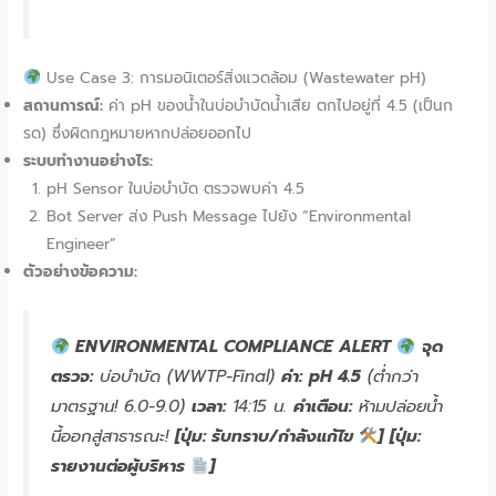
Use Case 3: การมอนิเตอร์สิ่งแวดล้อม (Wastewater pH)
สถานการณ์:
ค่า pH ของน้ำในบ่อบำบัดน้ำเสีย ตกไปอยู่ที่ 4.5 (เป็นก
รด) ซึ่งผิดกฎหมายหากปล่อยออกไป
ระบบทำงานอย่างไร:
pH Sensor ในบ่อบำบัด ตรวจพบค่า 4.5
Bot Server ส่ง Push Message ไปยัง “Environmental
Engineer”
ตัวอย่างข้อความ:
ENVIRONMENTAL COMPLIANCE ALERT
จุด
ตรวจ:
บ่อบำบัด (WWTP-Final)
ค่า:
pH 4.5
(ต่ำกว่า
มาตรฐาน! 6.0-9.0)
เวลา:
14:15 น.
คำเตือน:
ห้ามปล่อยน้ำ
นี้ออกสู่สาธารณะ!
[ปุ่ม: รับทราบ/กำลังแก้ไข
]
[ปุ่ม:
รายงานต่อผู้บริหาร
]