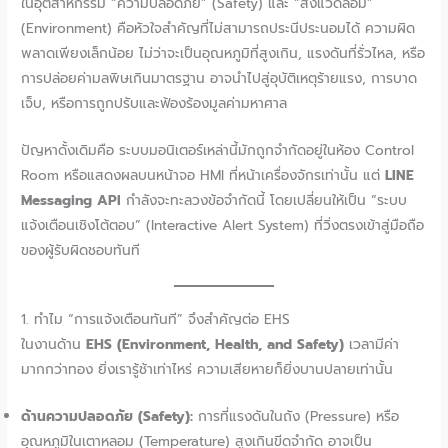
ในอุตสาหกรรม “ความปลอดภัย” (Safety) และ “สิ่งแวดล้อม”
(Environment) คือหัวใจสำคัญที่ไม่สามารถประนีประนอมได้ ความผิด
พลาดเพียงเล็กน้อย ไม่ว่าจะเป็นอุณหภูมิที่สูงเกิน, แรงดันที่รั่วไหล, หรือ
การปล่อยค่ามลพิษเกินมาตรฐาน อาจนำไปสู่อุบัติเหตุร้ายแรง, การบาด
เจ็บ, หรือการถูกปรับและฟ้องร้องมูลค่ามหาศาล
ปัญหาดั้งเดิมคือ ระบบมอนิเตอร์เหล่านี้มักถูกจำกัดอยู่ในห้อง Control
Room หรือแสดงผลบนหน้าจอ HMI ที่หน้าเครื่องจักรเท่านั้น แต่
LINE
Messaging API
กำลังจะทะลวงข้อจำกัดนี้ โดยเปลี่ยนให้เป็น “ระบบ
แจ้งเตือนเชิงโต้ตอบ” (Interactive Alert System) ที่วิ่งตรงเข้าสู่มือถือ
ของผู้รับผิดชอบทันที
1. ทำไม “การแจ้งเตือนทันที” จึงสำคัญต่อ EHS
ในงานด้าน
EHS (Environment, Health, and Safety)
เวลามีค่า
มากกว่าทอง ยิ่งเรารู้ช้าเท่าไหร่ ความเสียหายก็ยิ่งบานปลายเท่านั้น
ด้านความปลอดภัย (Safety):
การที่แรงดันในถัง (Pressure) หรือ
อุณหภูมิในเตาหลอม (Temperature) สูงเกินขีดจำกัด อาจเป็น