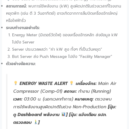
สถานการณ์:
พบการใช้พลังงาน (kW) สูงผิดปกติในช่วงเวลาที่โรงงาน
หยุดพัก (เช่น ตี 3 วันอาทิตย์) อาจเกิดจากการลืมปิดเครื่องจักรใหญ่
หรือไฟฟ้ารั่ว
ระบบทำงานอย่างไร:
Energy Meter (มิเตอร์วัดไฟ) ของเครื่องจักรหลัก ส่งข้อมูล kW
ไปยัง Server
Server ประมวลผลว่า “ค่า kW สูง ทั้งๆ ที่เป็นวันหยุด”
Bot Server ส่ง Push Message ไปยัง “Facility Manager”
ตัวอย่างข้อความ:
ENERGY WASTE ALERT
เครื่องจักร:
Main Air
Compressor (Comp-01)
สถานะ:
ทำงาน (Running)
เวลา:
03:00 น. (นอกเวลาทำการ)
หมายเหตุ:
ตรวจพบ
การใช้พลังงานสูงผิดปกติในช่วง Non-Production
[ปุ่ม:
ดู Dashboard พลังงาน
]
[ปุ่ม: แจ้งเตือน รปภ.
ตรวจสอบ
]