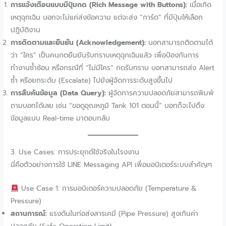
การแจ้งเตือนแบบมีปุ่มกด (Rich Message with Buttons):
เมื่อเกิด
เหตุฉุกเฉิน บอทจะไม่แค่ส่งข้อความ แต่จะส่ง “การ์ด” ที่มีปุ่มให้เลือก
ปฏิบัติงาน
การติดตามและยืนยัน (Acknowledgement):
บอทสามารถติดตามได้
ว่า “ใคร” เป็นคนกดยืนยันรับทราบเหตุฉุกเฉินแล้ว เพื่อป้องกันการ
ทำงานซ้ำซ้อน หรือกรณีที่ “ไม่มีใคร” กดรับทราบ บอทสามารถส่ง Alert
ซ้ำ หรือยกระดับ (Escalate) ไปยังผู้จัดการระดับสูงขึ้นไป
การสืบค้นข้อมูล (Data Query):
ผู้จัดการความปลอดภัยสามารถพิมพ์
ถามบอทได้เลย เช่น “ขอดูอุณหภูมิ Tank 101 ตอนนี้” บอทก็จะไปดึง
ข้อมูลแบบ Real-time มาตอบกลับ
3. Use Cases: การประยุกต์ใช้จริงในโรงงาน
นี่คือตัวอย่างการใช้ LINE Messaging API เพื่อมอนิเตอร์ระบบสำคัญๆ
Use Case 1: การมอนิเตอร์ความปลอดภัย (Temperature &
Pressure)
สถานการณ์:
แรงดันในท่อส่งสารเคมี (Pipe Pressure) สูงเกินค่า