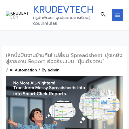
Skip
KRUDEVTECH
to
Search
ครูนักพัฒนา จุดประกายการเรียนรู้
content
ด้วยเทคโนโลยี
เลิกนั่งปั่นงานข้ามคืน! เปลี่ยน Spreadsheet ยุ่งเหยิง
สู่รายงาน Report อัจฉริยะแบบ ‘ปุ่มเดียวจบ’
/
AI Automation
/ By
admin