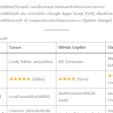
้ดที่เขียนไว้นานแล้ว และเชี่ยวชาญการเขียนสคริปต์แบบเฉพาะเจาะจง
ปต์อัตโนมัติ เช่น การร่างโค้ด Google Apps Script (GAS) เพื่อสร้างระบ
ที่ต้องการให้ AI ช่วยออกแบบสถาปัตยกรรมระบบ (System Design) ก่อ
มบัติ
Cursor
GitHub Copilot
Cl
We
Code Editor สแตนด์อโลน
IDE Extension
Ex
(ดีเยี่ยม)
(ดีมาก)
Co
เติมโค้ดตามแพทเทิร์นได้
เหม
d
รวดเร็วและแก้ข้ามไฟล์ได้ดี
แม่นยำ
Co
ปานกลาง (ต้องปรับตัวนิด
ง่