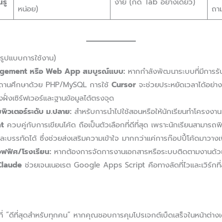
รู้
ง่าย (กด Tab อย่างเดียว)
หน่อย)
ถา
มรูปแบบการใช้งาน)
agement หรือ Web App สมบูรณ์แบบ:
หากกำลังพัฒนาระบบที่มีการรับส
านศึกษาด้วย PHP/MySQL การใช้
Cursor
จะช่วยประหยัดเวลาได้อย่า
งฝั่งเซิร์ฟเวอร์และฐานข้อมูลได้ตรงจุด
ิวเตอร์ระดับ ม.ปลาย:
สำหรับการนำไปใช้สอนหรือให้นักเรียนทำโครงงานม
at
ควบคู่กับการเขียนโค้ด ถือเป็นตัวเลือกที่ดีที่สุด เพราะนักเรียนสามารถ
บรรทัดได้ ซึ่งช่วยส่งเสริมความเข้าใจ มากกว่าแค่การก๊อปปี้โค้ดมาวางเ
ฟฟิศ/โรงเรียน:
หากต้องการจัดการงานเอกสารหรือระบบติดตามงานด้
Claude
ช่วยเจนเนอเรต Google Apps Script คือทางลัดที่ไวและเวิร์กที่สุ
ที่ “ดีที่สุดสำหรับทุกคน” หากคุณชอบการคุมโปรเจกต์เบ็ดเสร็จในหน้าต่าง