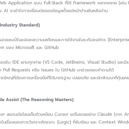
b Application แบบ Full-Stack ที่ใช้ Framework หลากหลาย (เช่น 
AI จะเข้าใจการเชื่อมต่อของข้อมูลตั้งแต่หน้าบ้านยันหลังบ้าน
 Industry Standard)
งครองแชมป์ในแง่ของความเสถียรและการใช้งานในระดับองค์กร (Enterpris
stem ของ Microsoft และ GitHub
องรับ IDE แทบทุกค่าย (VS Code, JetBrains, Visual Studio) และมีร
ก Pull Requests หรือ Issues ใน GitHub มาช่วยตอบคำถามได้
ใหญ่ที่ต้องการเครื่องมือที่ได้มาตรฐาน ปลอดภัย และนักพัฒนาที่คุ้นเ
de Assist (The Reasoning Masters)
ditor สแตนด์อโลนเต็มตัวเหมือน Cursor แต่โมเดลอย่าง Claude (จาก 
ในเรื่องของการวิเคราะห์ตรรกะ (Logic) ที่ซับซ้อน และ Context Wind