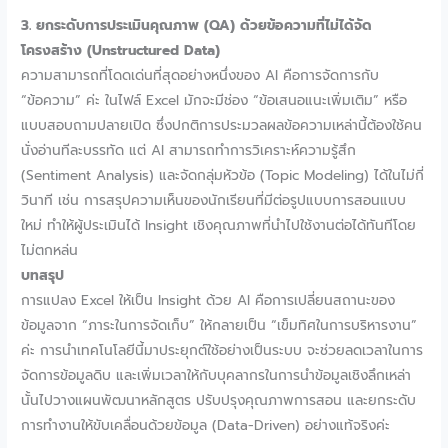
3. ยกระดับการประเมินคุณภาพ (QA) ด้วยข้อความที่ไม่ได้จัด
โครงสร้าง (Unstructured Data)
ความสามารถที่โดดเด่นที่สุดอย่างหนึ่งของ AI คือการจัดการกับ
“ข้อความ” ค่ะ ในไฟล์ Excel มักจะมีช่อง “ข้อเสนอแนะเพิ่มเติม” หรือ
แบบสอบถามปลายเปิด ซึ่งปกติการประมวลผลข้อความเหล่านี้ต้องใช้คน
นั่งอ่านทีละบรรทัด แต่ AI สามารถทำการวิเคราะห์ความรู้สึก
(Sentiment Analysis) และจัดกลุ่มหัวข้อ (Topic Modeling) ได้ในไม่กี่
วินาที เช่น การสรุปความเห็นของนักเรียนที่มีต่อรูปแบบการสอนแบบ
ใหม่ ทำให้ผู้ประเมินได้ Insight เชิงคุณภาพที่นำไปใช้งานต่อได้ทันทีโดย
ไม่ตกหล่น
บทสรุป
การแปลง Excel ให้เป็น Insight ด้วย AI คือการเปลี่ยนสถานะของ
ข้อมูลจาก “ภาระในการจัดเก็บ” ให้กลายเป็น “เข็มทิศในการบริหารงาน”
ค่ะ การนำเทคโนโลยีนี้มาประยุกต์ใช้อย่างเป็นระบบ จะช่วยลดเวลาในการ
จัดการข้อมูลดิบ และเพิ่มเวลาให้กับบุคลากรในการนำข้อมูลเชิงลึกเหล่า
นั้นไปวางแผนพัฒนาหลักสูตร ปรับปรุงคุณภาพการสอน และยกระดับ
การทำงานให้ขับเคลื่อนด้วยข้อมูล (Data-Driven) อย่างแท้จริงค่ะ