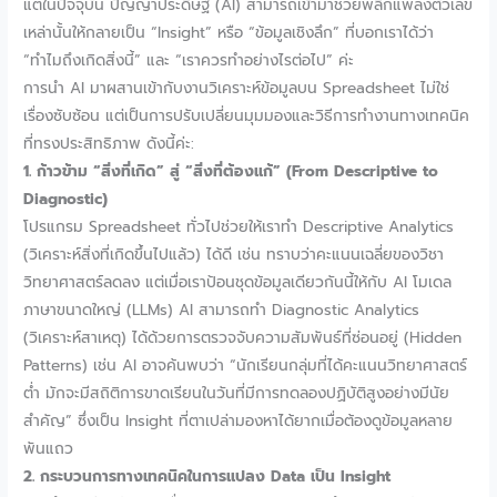
แต่ในปัจจุบัน ปัญญาประดิษฐ์ (AI) สามารถเข้ามาช่วยพลิกแพลงตัวเลข
เหล่านั้นให้กลายเป็น “Insight” หรือ “ข้อมูลเชิงลึก” ที่บอกเราได้ว่า
“ทำไมถึงเกิดสิ่งนี้” และ “เราควรทำอย่างไรต่อไป” ค่ะ
การนำ AI มาผสานเข้ากับงานวิเคราะห์ข้อมูลบน Spreadsheet ไม่ใช่
เรื่องซับซ้อน แต่เป็นการปรับเปลี่ยนมุมมองและวิธีการทำงานทางเทคนิค
ที่ทรงประสิทธิภาพ ดังนี้ค่ะ:
1. ก้าวข้าม “สิ่งที่เกิด” สู่ “สิ่งที่ต้องแก้” (From Descriptive to
Diagnostic)
โปรแกรม Spreadsheet ทั่วไปช่วยให้เราทำ Descriptive Analytics
(วิเคราะห์สิ่งที่เกิดขึ้นไปแล้ว) ได้ดี เช่น ทราบว่าคะแนนเฉลี่ยของวิชา
วิทยาศาสตร์ลดลง แต่เมื่อเราป้อนชุดข้อมูลเดียวกันนี้ให้กับ AI โมเดล
ภาษาขนาดใหญ่ (LLMs) AI สามารถทำ Diagnostic Analytics
(วิเคราะห์สาเหตุ) ได้ด้วยการตรวจจับความสัมพันธ์ที่ซ่อนอยู่ (Hidden
Patterns) เช่น AI อาจค้นพบว่า “นักเรียนกลุ่มที่ได้คะแนนวิทยาศาสตร์
ต่ำ มักจะมีสถิติการขาดเรียนในวันที่มีการทดลองปฏิบัติสูงอย่างมีนัย
สำคัญ” ซึ่งเป็น Insight ที่ตาเปล่ามองหาได้ยากเมื่อต้องดูข้อมูลหลาย
พันแถว
2. กระบวนการทางเทคนิคในการแปลง Data เป็น Insight