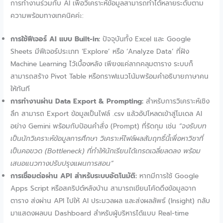
การทำงานร่วมกับ AI เพื่อวิเคราะห์ข้อมูลสามารถทำได้หลายระดับตาม
ความพร้อมทางเทคนิคค่ะ:
การใช้ฟีเจอร์ AI แบบ Built-in:
ปัจจุบันทั้ง Excel และ Google
Sheets มีฟีเจอร์ประเภท ‘Explore’ หรือ ‘Analyze Data’ ที่ฝัง
Machine Learning ไว้เบื้องหลัง เพียงแค่ลากคลุมตาราง ระบบก็
สามารถสร้าง Pivot Table หรือกราฟแนวโน้มพร้อมคำอธิบายภาษาคน
ให้ทันที
การทำงานผ่าน Data Export & Prompting:
สำหรับการวิเคราะห์เชิง
ลึก สามารถ Export ข้อมูลเป็นไฟล์ .csv แล้วอัปโหลดเข้าสู่โมเดล AI
อย่าง Gemini พร้อมกับป้อนคำสั่ง (Prompt) ที่รัดกุม เช่น
“จงรับบท
เป็นนักวิเคราะห์ข้อมูลการศึกษา วิเคราะห์ไฟล์ผลสัมฤทธิ์นี้เพื่อหาวิชาที่
เป็นคอขวด (Bottleneck) ที่ทำให้นักเรียนได้เกรดเฉลี่ยลดลง พร้อม
เสนอแนวทางปรับปรุงแผนการสอน”
การเชื่อมต่อผ่าน API สำหรับระบบอัตโนมัติ:
หากมีการใช้ Google
Apps Script หรือสคริปต์หลังบ้าน สามารถเขียนโค้ดดึงข้อมูลจาก
ตาราง ส่งผ่าน API ไปให้ AI ประมวลผล และส่งผลลัพธ์ (Insight) กลับ
มาแสดงผลบน Dashboard สำหรับผู้บริหารได้แบบ Real-time