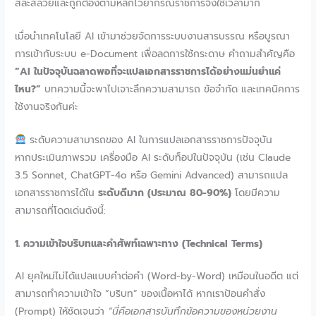
สละสลวยและถูกต้องตามหลักไวยากรณ์ราชการจึงใช้เวลามาก
เมื่อนำเทคโนโลยี AI เข้ามาช่วยจัดการระบบงานสารบรรณ หรือบูรณา
การเข้ากับระบบ e-Document เพื่อลดการใช้กระดาษ คำถามสำคัญคือ
“AI ในปัจจุบันฉลาดพอที่จะแปลเอกสารราชการได้อย่างแม่นยำแค่
ไหน?”
บทความนี้จะพาไปเจาะลึกความสามารถ ข้อจำกัด และเทคนิคการ
ใช้งานจริงกันค่ะ
ระดับความสามารถของ AI ในการแปลเอกสารราชการปัจจุบัน
หากประเมินภาพรวม เครื่องมือ AI ระดับท็อปในปัจจุบัน (เช่น Claude
3.5 Sonnet, ChatGPT-4o หรือ Gemini Advanced) สามารถแปล
เอกสารราชการได้ใน
ระดับดีมาก (ประมาณ 80-90%)
โดยมีความ
สามารถที่โดดเด่นดังนี้:
1. ความเข้าใจบริบทและคำศัพท์เฉพาะทาง (Technical Terms)
AI ยุคใหม่ไม่ได้แปลแบบคำต่อคำ (Word-by-Word) เหมือนในอดีต แต่
สามารถทำความเข้าใจ “บริบท” ของเนื้อหาได้ หากเราป้อนคำสั่ง
(Prompt) ให้ชัดเจนว่า
“นี่คือเอกสารบันทึกข้อความของหน่วยงาน