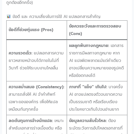
ถูกต้องอีกครั้ง)
ข้อดี และ ความเสี่ยงในการใช้ AI แปลเอกสารสำคัญ
ข้อควรระวังและการตรวจสอบ
ข้อดีที่ช่วยทุ่นแรง (Pros)
(Cons)
ผลผูกพันทางกฎหมาย:
เอกสาร
ความรวดเร็ว:
แปลเอกสารความ
ราชการมีผลทางกฎหมาย หาก
ยาวหลายหน้าจบได้ภายในไม่กี่
AI แปลผิดพลาดแม้แต่คำเดียว
วินาที ช่วยให้ระบบงานไหลลื่น
อาจเปลี่ยนความหมายของรูปคดี
หรือข้อตกลงได้
ความสม่ำเสมอ (Consistency):
ภาษาที่ “แข็ง” เกินไป:
บางครั้ง
สามารถสั่งให้ AI จำคำศัพท์
AI อาจแปลตรงตัวจนขาดความ
เฉพาะขององค์กร เพื่อให้แปล
เป็นธรรมชาติ หรือเรียบเรียง
เหมือนกันทุกครั้ง
ประโยคยาวเกินไปจนอ่านยาก
ลดต้นทุนการจ้างนักแปล:
เหมาะ
ข้อมูลความลับรั่วไหล:
ต้อง
สำหรับเอกสารร่างเบื้องต้น หรือ
ระมัดระวังการอัปโหลดเอกสารที่