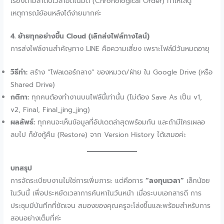
เรียงตามลำดับเวลาอัตโนมัติ (Chronological Order) ทำให้ไล่ดู
เหตุการณ์ย้อนหลังได้ง่ายมากค่ะ
4. ย้ายทุกอย่างขึ้น Cloud (เลิกส่งไฟล์ทางไลน์)
การส่งไฟล์งานสำคัญทาง LINE คือความเสี่ยง เพราะไฟล์มีวันหมดอายุ
วิธีทำ:
สร้าง “โฟลเดอร์กลาง” ของหมวด/ฝ่าย ใน Google Drive (หรือ
Shared Drive)
กติกา:
ทุกคนต้องทำงานบนไฟล์นี้เท่านั้น (ไม่ต้อง Save As เป็น v1,
v2, Final, Final_jing_jing)
ผลลัพธ์:
ทุกคนจะเห็นข้อมูลที่อัปเดตล่าสุดพร้อมกัน และถ้ามีใครเผลอ
ลบไป ก็ยังกู้คืน (Restore) จาก Version History ได้เสมอค่ะ
บทสรุป
การจัดระเบียบงานไม่ใช่การเพิ่มภาระ แต่คือการ
“ลงทุนเวลา”
เล็กน้อย
ในวันนี้ เพื่อประหยัดเวลาการค้นหาในวันหน้า เมื่อระบบเอกสารดี การ
ประชุมมีบันทึกที่ชัดเจน สมองของคุณครูจะโล่งขึ้นและพร้อมสำหรับการ
สอนอย่างเต็มที่ค่ะ