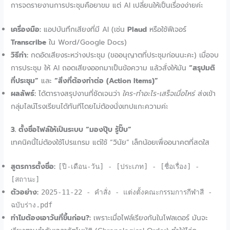
การจดรายงานการประชุมคือยาขม แต่ AI เปลี่ยนให้เป็นเรื่องง่ายค่ะ
เครื่องมือ:
แอปบันทึกเสียงที่มี AI (เช่น
Plaud
หรือใช้ฟีเจอร์
Transcribe
ใน Word/Google Docs)
วิธีทำ:
กดอัดเสียงระหว่างประชุม (ขออนุญาตที่ประชุมก่อนนะคะ) เมื่อจบ
การประชุม ให้ AI ถอดเสียงออกมาเป็นข้อความ แล้วสั่งให้มัน
“สรุปมติ
ที่ประชุม”
และ
“สิ่งที่ต้องทำต่อ (Action Items)”
ผลลัพธ์:
ได้ตารางสรุปงานที่ชัดเจนว่า
ใคร-ทำอะไร-เสร็จเมื่อไหร่
ส่งเข้า
กลุ่มไลน์โรงเรียนได้ทันทีโดยไม่ต้องนั่งเทปแกะความค่ะ
3. ตั้งชื่อไฟล์ให้เป็นระบบ “มองปุ๊บ รู้ปั๊บ”
เทคนิคนี้ไม่ต้องใช้โปรแกรม แต่ใช้ “วินัย” เล็กน้อยเพื่ออนาคตที่สดใส
สูตรการตั้งชื่อ:
[ปี-เดือน-วัน] - [ประเภท] - [ชื่อเรื่อง] -
[สถานะ]
ตัวอย่าง:
2025-11-22 - คำสั่ง - แต่งตั้งคณะกรรมการกีฬาสี -
ฉบับร่าง.pdf
ทำไมต้องเอาวันที่ขึ้นก่อน?:
เพราะเมื่อไฟล์เรียงกันในโฟลเดอร์ มันจะ