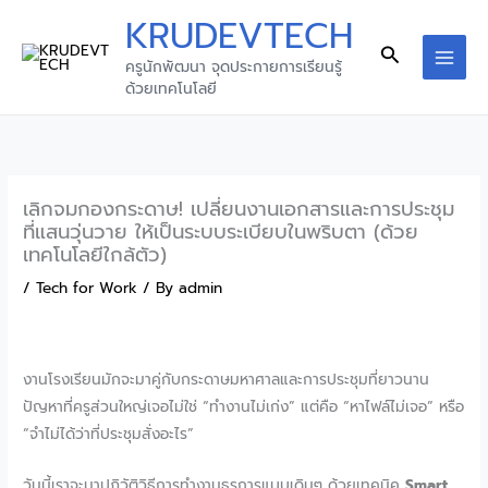
Skip
KRUDEVTECH
to
Search
ครูนักพัฒนา จุดประกายการเรียนรู้
content
MAI
ด้วยเทคโนโลยี
MEN
เลิกจมกองกระดาษ! เปลี่ยนงานเอกสารและการประชุม
ที่แสนวุ่นวาย ให้เป็นระบบระเบียบในพริบตา (ด้วย
เทคโนโลยีใกล้ตัว)
/
Tech for Work
/ By
admin
งานโรงเรียนมักจะมาคู่กับกระดาษมหาศาลและการประชุมที่ยาวนาน
ปัญหาที่ครูส่วนใหญ่เจอไม่ใช่ “ทำงานไม่เก่ง” แต่คือ “หาไฟล์ไม่เจอ” หรือ
“จำไม่ได้ว่าที่ประชุมสั่งอะไร”
วันนี้เราจะมาปฏิวัติวิธีการทำงานธุรการแบบเดิมๆ ด้วยเทคนิค
Smart