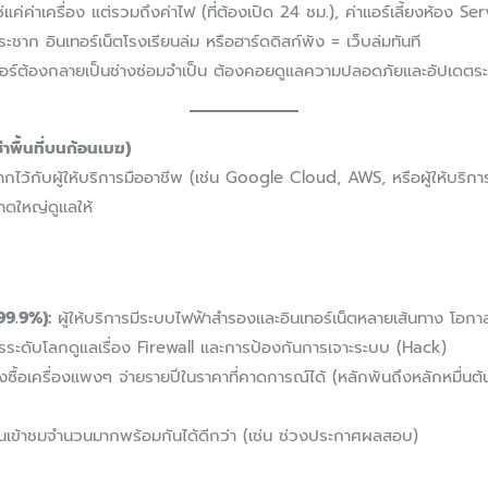
ช่แค่ค่าเครื่อง แต่รวมถึงค่าไฟ (ที่ต้องเปิด 24 ชม.), ค่าแอร์เลี้ยงห้อง Se
ชาก อินเทอร์เน็ตโรงเรียนล่ม หรือฮาร์ดดิสก์พัง = เว็บล่มทันที
อร์ต้องกลายเป็นช่างซ่อมจำเป็น ต้องคอยดูแลความปลอดภัยและอัปเดต
าพื้นที่บนก้อนเมฆ)
ฝากไว้กับผู้ให้บริการมืออาชีพ (เช่น Google Cloud, AWS, หรือผู้ให้บร
าดใหญ่ดูแลให้
99.9%):
ผู้ให้บริการมีระบบไฟฟ้าสำรองและอินเทอร์เน็ตหลายเส้นทาง โอกาส
รระดับโลกดูแลเรื่อง Firewall และการป้องกันการเจาะระบบ (Hack)
งซื้อเครื่องแพงๆ จ่ายรายปีในราคาที่คาดการณ์ได้ (หลักพันถึงหลักหมื่นต้น
เข้าชมจำนวนมากพร้อมกันได้ดีกว่า (เช่น ช่วงประกาศผลสอบ)