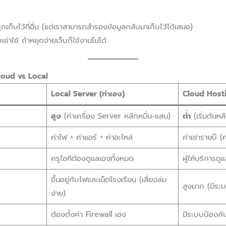
ูกเก็บไว้ที่อื่น (แต่เราสามารถสำรองข้อมูลกลับมาเก็บไว้ได้เสมอ)
ช่าใช้ ถ้าหยุดจ่ายเว็บก็ใช้งานไม่ได้
Cloud vs Local
Local Server (ทำเอง)
Cloud Hostin
สูง
(ค่าเครื่อง Server หลักหมื่น-แสน)
ต่ำ
(เริ่มต้นหล
ค่าไฟ + ค่าแอร์ + ค่าอะไหล่
ค่าเช่ารายปี (ค
ครูไอทีต้องดูแลเองทั้งหมด
ผู้ให้บริการด
ขึ้นอยู่กับไฟและเน็ตโรงเรียน (เสี่ยงล่ม
สูงมาก (มีระ
ง่าย)
ต้องตั้งค่า Firewall เอง
มีระบบป้องก