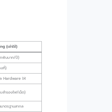
g (เช่าใช้)
ักพันบาท/ปี)
งที่)
ูแล Hardware ให้
บบสำรองไฟ/เน็ต)
ันมาตรฐานสากล