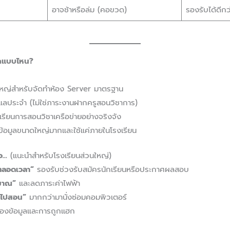
อาจช้าหรือล่ม (คอขวด)
รองรับได้ดีกว่
อกแบบไหน?
หญ่สำหรับจัดทำห้อง Server มาตรฐาน
ดูแลประจำ (ไม่ใช่ภาระงานฝากครูสอนวิชาการ)
เรียนการสอนวิชาเครือข่ายอย่างจริงจัง
ช้ข้อมูลขนาดใหญ่มากและใช้แค่ภายในโรงเรียน
่อ…
(แนะนำสำหรับโรงเรียนส่วนใหญ่)
้ตลอดเวลา”
รองรับช่วงรับสมัครนักเรียนหรือประกาศผลสอบ
มาณ”
และลดภาระค่าไฟฟ้า
าไปสอน”
มากกว่ามานั่งซ่อมคอมพิวเตอร์
ของข้อมูลและการถูกแฮก