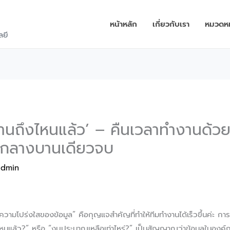
หน้าหลัก
เกี่ยวกับเรา
หมวดหมู
ลยี
งานถึงไหนแล้ว’ – คืนเวลาทำงานด้ว
กลางบานเดียวจบ
admin
มโปร่งใสของข้อมูล” คือกุญแจสำคัญที่ทำให้ทีมทำงานได้เร็วขึ้นค่ะ การท
ถึงไหนแล้ว?” หรือ “งบประมาณเหลือเท่าไหร่?” เป็นสัญญาณว่าข้อมูลในองค