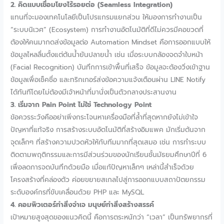
2. คิดแบบเชื่อมโยงไร้รอยต่อ (Seamless Integration)
แทนที่จะมองเทคโนโลยีเป็นโปรแกรมแยกส่วน ให้มองการทำงานเป็น
“ระบบนิเวศ” (Ecosystem) การทำงานอัตโนมัติที่ดีไม่ควรมีคอขวดที่
ต้องให้คนมากดส่งข้อมูลต่อ Automation Mindset คือการออกแบบให้
ข้อมูลไหลลื่นตั้งแต่ต้นน้ำยันปลายน้ำ เช่น เมื่อระบบกล้องจดจำใบหน้า
(Facial Recognition) บันทึกการเข้าพื้นที่เสร็จ ข้อมูลจะต้องวิ่งเข้าฐาน
ข้อมูลเพื่อเช็คชื่อ และทริกเกอร์ส่งข้อความแจ้งเตือนผ่าน LINE Notify
ได้ทันทีโดยไม่ต้องมีเจ้าหน้าที่มานั่งเป็นตัวกลางประสานงาน
3. เริ่มจาก Pain Point ไม่ใช่ Technology Point
ข้อควรระวังคืออย่าเพิ่งกระโจนหาเครื่องมือที่ล้ำที่สุดหากยังไม่เข้าใจ
ปัญหาที่แท้จริง การสร้างระบบอัตโนมัติที่สร้างอิมแพค มักเริ่มต้นจาก
จุดเล็กๆ ที่สร้างความปวดหัวให้กับทีมมากที่สุดเสมอ เช่น การทำระบบ
ติดตามพฤติกรรมและการมีส่วนร่วมของนักเรียนชั้นมัธยมศึกษาปีที่ 6
เพื่อลดการจดบันทึกด้วยมือ เมื่อแก้ปัญหาเล็กๆ เหล่านี้สำเร็จด้วย
โครงสร้างที่คล่องตัว ค่อยขยายสเกลไปสู่การออกแบบสถาปัตยกรรม
ระดับองค์กรที่ขับเคลื่อนด้วย PHP และ MySQL
4. คอมพิวเตอร์ทำสิ่งจำเจ มนุษย์ทำสิ่งสร้างสรรค์
เป้าหมายสูงสุดของแนวคิดนี้ คือการตระหนักว่า “เวลา” เป็นทรัพยากรที่