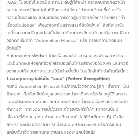
(GAS) ไปจนถึงโมเดลปัญญาประดิษฐ์ที่ล้ำหน้า หลายคนอาจคิดว่าเป้า
หมายของการใช้เทคโนโลยีคือการทำให้เรา “ทำงานได้มากขึ้น” แต่ใน
ความเป็นจริงแล้ว แก่นแท้ของการก้าวสู่ยุคดิจิทัลคือการทำให้เรา “ทำ
เรื่องเดิมน้อยลง” เพื่อเอาเวลาไปสร้างสรรค์สิ่งใหม่ๆ ค่ะ สิ่งที่จะมาขับ
เคลื่อนความเปลี่ยนแปลงนี้ไม่ใช่แค่ทักษะการเขียนโค้ด แต่คือการเปลี่ยน
วิธีคิดที่เรียกว่า “Automation Mindset” หรือ กรอบความคิดแบบ
อัตโนมัติ
Automation Mindset ไม่ใช่เรื่องของโปรแกรมเมอร์เพียงอย่างเดียว
แต่เป็นทักษะแห่งยุคที่ช่วยให้เรามองเห็นโครงสร้างของปัญหา และหาวิธี
ออกแบบให้ระบบทำงานแทนได้อย่างยั่งยืน โดยมีหลักคิดสำคัญดังนี้ค่ะ:
1. มองทุกงานรูทีนให้เป็น “ระบบ” (Pattern Recognition)
คนที่มี Automation Mindset จะมีความไวต่อความรู้สึก “ซ้ำซาก” เป็น
พิเศษค่ะ เมื่อต้องคีย์ข้อมูลลงตารางหน้าตาเดิมๆ หรือเซ็นอนุมัติเอกสาร
แบบฟอร์มเดิมๆ พวกเขาจะไม่ก้มหน้าก้มตาทำต่อไปเรื่อยๆ แต่จะเริ่มตั้ง
คำถามว่า
“กระบวนการนี้มีตรรกะที่ตายตัวหรือไม่?”
หากงานนั้นมี
เงื่อนไขที่ชัดเจน (เช่น ถ้าคะแนนถึงเกณฑ์ A ให้ดำเนินการ B) นั่นคือ
สัญญาณเตือนว่าเราสามารถนำระบบ e-Document หรือการเขียน
สคริปต์มาจัดการแทนกระดาษและแรงงานคนได้แล้ว