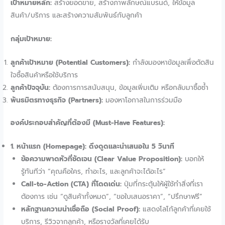
เป้าหมายหลัก:
สร้างยอดขาย, สร้างภาพลักษณ์แบรนด์, ให้ข้อมูล
สินค้า/บริการ และสร้างความสัมพันธ์กับลูกค้า
กลุ่มเป้าหมาย:
ลูกค้าเป้าหมาย (Potential Customers):
กำลังมองหาข้อมูลเพื่อตัดสิน
ใจซื้อสินค้าหรือใช้บริการ
ลูกค้าปัจจุบัน:
ต้องการการสนับสนุน, ข้อมูลเพิ่มเติม หรือกลับมาซื้อซ้ำ
พันธมิตรทางธุรกิจ (Partners):
มองหาโอกาสในการร่วมมือ
องค์ประกอบสำคัญที่ต้องมี (Must-Have Features):
1. หน้าแรก (Homepage): ดึงดูดและนำเสนอใน 5 วินาที
ข้อความพาดหัวที่ชัดเจน (Clear Value Proposition):
บอกให้
รู้ทันทีว่า “คุณคือใคร, ทำอะไร, และลูกค้าจะได้อะไร”
Call-to-Action (CTA) ที่โดดเด่น:
ปุ่มที่กระตุ้นให้ผู้ใช้ทำสิ่งที่เรา
ต้องการ เช่น “ดูสินค้าทั้งหมด”, “ขอใบเสนอราคา”, “ปรึกษาฟรี”
หลักฐานความน่าเชื่อถือ (Social Proof):
แสดงโลโก้ลูกค้าที่เคยใช้
บริการ, รีวิวจากลูกค้า, หรือรางวัลที่เคยได้รับ