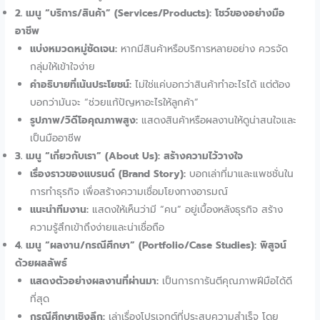
2. เมนู “บริการ/สินค้า” (Services/Products): โชว์ของอย่างมือ
อาชีพ
แบ่งหมวดหมู่ชัดเจน:
หากมีสินค้าหรือบริการหลายอย่าง ควรจัด
กลุ่มให้เข้าใจง่าย
คำอธิบายที่เน้นประโยชน์:
ไม่ใช่แค่บอกว่าสินค้าทำอะไรได้ แต่ต้อง
บอกว่ามันจะ “ช่วยแก้ปัญหาอะไรให้ลูกค้า”
รูปภาพ/วิดีโอคุณภาพสูง:
แสดงสินค้าหรือผลงานให้ดูน่าสนใจและ
เป็นมืออาชีพ
3. เมนู “เกี่ยวกับเรา” (About Us): สร้างความไว้วางใจ
เรื่องราวของแบรนด์ (Brand Story):
บอกเล่าที่มาและแพชชั่นใน
การทำธุรกิจ เพื่อสร้างความเชื่อมโยงทางอารมณ์
แนะนำทีมงาน:
แสดงให้เห็นว่ามี “คน” อยู่เบื้องหลังธุรกิจ สร้าง
ความรู้สึกเข้าถึงง่ายและน่าเชื่อถือ
4. เมนู “ผลงาน/กรณีศึกษา” (Portfolio/Case Studies): พิสูจน์
ด้วยผลลัพธ์
แสดงตัวอย่างผลงานที่ผ่านมา:
เป็นการการันตีคุณภาพฝีมือได้ดี
ที่สุด
กรณีศึกษาเชิงลึก:
เล่าเรื่องโปรเจกต์ที่ประสบความสำเร็จ โดย