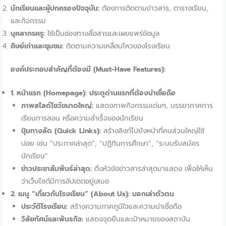
นักเรียนและผู้ปกครองปัจจุบัน:
ต้องการติดตามข่าวสาร, ตารางเรียน,
และกิจกรรม
บุคลากรครู:
ใช้เป็นช่องทางสื่อสารและเผยแพร่ข้อมูล
ศิษย์เก่าและชุมชน:
ติดตามความเคลื่อนไหวของโรงเรียน
องค์ประกอบสำคัญที่ต้องมี (Must-Have Features):
1. หน้าแรก (Homepage): ประตูด่านแรกที่ต้องน่าเชื่อถือ
ภาพสไลด์โชว์ขนาดใหญ่:
แสดงภาพกิจกรรมเด่นๆ, บรรยากาศการ
เรียนการสอน หรือความสำเร็จของนักเรียน
ปุ่มทางลัด (Quick Links):
สร้างลิงก์ไปยังหน้าที่คนส่วนใหญ่ใช้
บ่อย เช่น “ประกาศล่าสุด”, “ปฏิทินการศึกษา”, “ระบบรับสมัคร
นักเรียน”
ข่าวประชาสัมพันธ์ล่าสุด:
ดึงหัวข้อข่าวสารล่าสุดมาแสดง เพื่อให้เห็น
ว่าเว็บไซต์มีการอัปเดตอยู่เสมอ
2. เมนู “เกี่ยวกับโรงเรียน” (About Us): บอกเล่าตัวตน
ประวัติโรงเรียน:
สร้างความภาคภูมิใจและความน่าเชื่อถือ
วิสัยทัศน์และพันธกิจ:
แสดงจุดยืนและเป้าหมายของสถาบัน