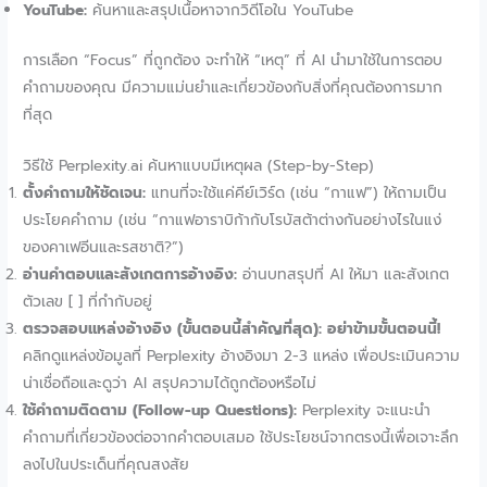
YouTube:
ค้นหาและสรุปเนื้อหาจากวิดีโอใน YouTube
การเลือก “Focus” ที่ถูกต้อง จะทำให้ “เหตุ” ที่ AI นำมาใช้ในการตอบ
คำถามของคุณ มีความแม่นยำและเกี่ยวข้องกับสิ่งที่คุณต้องการมาก
ที่สุด
วิธีใช้ Perplexity.ai ค้นหาแบบมีเหตุผล (Step-by-Step)
ตั้งคำถามให้ชัดเจน:
แทนที่จะใช้แค่คีย์เวิร์ด (เช่น “กาแฟ”) ให้ถามเป็น
ประโยคคำถาม (เช่น “กาแฟอาราบิก้ากับโรบัสต้าต่างกันอย่างไรในแง่
ของคาเฟอีนและรสชาติ?”)
อ่านคำตอบและสังเกตการอ้างอิง:
อ่านบทสรุปที่ AI ให้มา และสังเกต
ตัวเลข [ ] ที่กำกับอยู่
ตรวจสอบแหล่งอ้างอิง (ขั้นตอนนี้สำคัญที่สุด):
อย่าข้ามขั้นตอนนี้!
คลิกดูแหล่งข้อมูลที่ Perplexity อ้างอิงมา 2-3 แหล่ง เพื่อประเมินความ
น่าเชื่อถือและดูว่า AI สรุปความได้ถูกต้องหรือไม่
ใช้คำถามติดตาม (Follow-up Questions):
Perplexity จะแนะนำ
คำถามที่เกี่ยวข้องต่อจากคำตอบเสมอ ใช้ประโยชน์จากตรงนี้เพื่อเจาะลึก
ลงไปในประเด็นที่คุณสงสัย