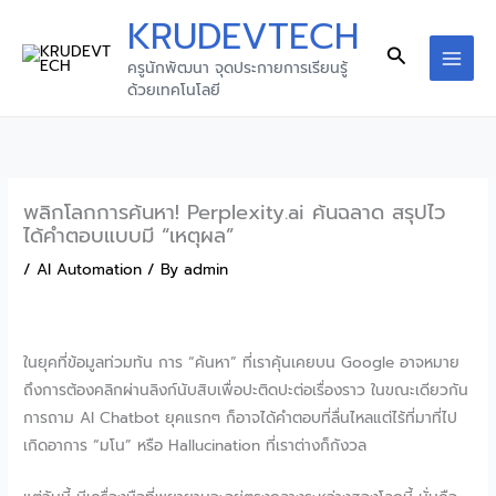
Skip
KRUDEVTECH
to
Search
ครูนักพัฒนา จุดประกายการเรียนรู้
content
MAI
ด้วยเทคโนโลยี
MEN
พลิกโลกการค้นหา! Perplexity.ai ค้นฉลาด สรุปไว
ได้คำตอบแบบมี “เหตุผล”
/
AI Automation
/ By
admin
ในยุคที่ข้อมูลท่วมท้น การ “ค้นหา” ที่เราคุ้นเคยบน Google อาจหมาย
ถึงการต้องคลิกผ่านลิงก์นับสิบเพื่อปะติดปะต่อเรื่องราว ในขณะเดียวกัน
การถาม AI Chatbot ยุคแรกๆ ก็อาจได้คำตอบที่ลื่นไหลแต่ไร้ที่มาที่ไป
เกิดอาการ “มโน” หรือ Hallucination ที่เราต่างก็กังวล