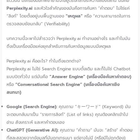
แต่วันนี้ มีเครื่องมือที่พยายามจะอยู่ตรงกลางระหว่างสองโลกนี้ นั่นคือ
Perplexity.ai
และหัวใจสำคัญของมันคือการค้นหา “คำตอบ” ไม่ใช่แค่
“ลิงก์” โดยตั้งอยู่บนพื้นฐานของ
“เหตุผล”
หรือ “ความสามารถในการ
ตรวจสอบย้อนกลับ” (Verifiability)
บทความนี้จะพาไปสำรวจว่า Perplexity.ai ทำงานอย่างไร และทำไมมัน
ถึงเป็นเครื่องมือแห่งยุคสำหรับการค้นหาข้อมูลแบบมีเหตุผล
Perplexity.ai คืออะไร? ทำไมถึงแตกต่าง?
Perplexity.ai ไม่ใช่ Search Engine แบบดั้งเดิม และก็ไม่ใช่ Chatbot
แบบปิดทั่วไป แต่มันคือ
“Answer Engine” (เครื่องมือค้นหาคำตอบ)
หรือ
“Conversational Search Engine” (เครื่องมือค้นหาเชิง
สนทนา)
Google (Search Engine):
คุณถาม “キーワード” (Keyword) มัน
จะตอบกลับมาเป็น “รายการลิงก์” (List of links) คุณต้องคลิกเข้าไป
อ่าน สังเคราะห์ และหาคำตอบเอง
ChatGPT (Generative AI):
คุณถาม “คำถาม” มันจะ “สร้าง” คำตอบ
ที่สละสลวยจากข้อมูลที่มันถูกเทรนมา แต่อาจไม่มี (หรือมีไม่ถูกต้อง)