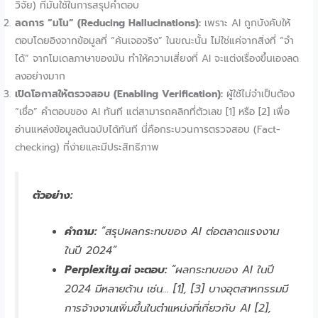
วิจัย) ที่มันใช้ในการสรุปคำตอบ
ลดการ “มโน” (Reducing Hallucinations):
เพราะ AI ถูกบังคับให้
ตอบโดยอิงจากข้อมูลที่ “ค้นเจอจริง” ในขณะนั้น ไม่ใช่แค่จากสิ่งที่ “จำ
ได้” จากโมเดลภาษาของมัน ทำให้ความเสี่ยงที่ AI จะแต่งเรื่องขึ้นเองลด
ลงอย่างมาก
เปิดโอกาสให้ตรวจสอบ (Enabling Verification):
ผู้ใช้ไม่จำเป็นต้อง
“เชื่อ” คำตอบของ AI ทันที แต่สามารถคลิกที่ตัวเลข [1] หรือ [2] เพื่อ
อ่านแหล่งข้อมูลต้นฉบับได้ทันที นี่คือกระบวนการตรวจสอบ (Fact-
checking) ที่ง่ายและมีประสิทธิภาพ
ตัวอย่าง:
คำถาม:
“สรุปผลกระทบของ AI ต่อตลาดแรงงาน
ในปี 2024”
Perplexity.ai จะตอบ:
“ผลกระทบของ AI ในปี
2024 มีหลายด้าน เช่น… [1], [3] บางอุตสาหกรรมมี
การจ้างงานเพิ่มขึ้นในตำแหน่งที่เกี่ยวกับ AI [2],