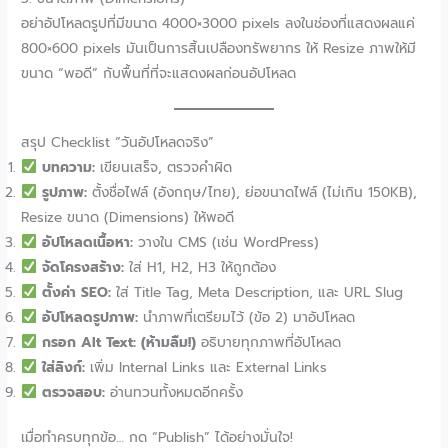
อย่าอัปโหลดรูปที่มีขนาด 4000×3000 pixels ลงในช่องที่แสดงผลแค่
800×600 pixels มันเป็นการสิ้นเปลืองทรัพยากร ให้ Resize ภาพให้มี
ขนาด “พอดี” กับพื้นที่ที่จะแสดงผลก่อนอัปโหลด
สรุป Checklist “วันอัปโหลดจริง”
บทความ:
เขียนเสร็จ, ตรวจคำผิด
รูปภาพ:
ตั้งชื่อไฟล์ (อังกฤษ/ไทย), ย่อขนาดไฟล์ (ไม่เกิน 150KB),
Resize ขนาด (Dimensions) ให้พอดี
อัปโหลดเนื้อหา:
วางใน CMS (เช่น WordPress)
จัดโครงสร้าง:
ใส่ H1, H2, H3 ให้ถูกต้อง
ตั้งค่า SEO:
ใส่ Title Tag, Meta Description, และ URL Slug
อัปโหลดรูปภาพ:
นำภาพที่เตรียมไว้ (ข้อ 2) มาอัปโหลด
กรอก Alt Text:
(ห้ามลืม!)
อธิบายทุกภาพที่อัปโหลด
ใส่ลิงก์:
เพิ่ม Internal Links และ External Links
ตรวจสอบ:
อ่านทวนทั้งหมดอีกครั้ง
เมื่อทำครบทุกข้อ… กด “Publish” ได้อย่างมั่นใจ!