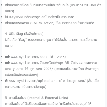
เขียนอธิบายให้กระชับว่าบทความนี้เกี่ยวกับอะไร (ประมาณ 150-160 ตัว
อักษร)
ใส่ Keyword หลักของคุณลงไปอย่างเป็นธรรมชาติ
เขียนเชิงเชิญชวน (Call-to-Action) ให้คนอยากคลิกเข้ามาอ่านต่อ
4. URL Slug (ชื่อลิงก์ถาวร)
URL คือ “ที่อยู่” ของบทความคุณ ทำให้มันสั้น, สะอาด, และสื่อความ
หมาย
แย่:
www.mysite.com/post-id-12345/
แย่:
www.mysite.com/อัปเดตใหม่ล่าสุด-วิธี-อัปโหลด-บทความ-
(ยาวและเป็นภาษาไทย ซึ่งอาจถูก
และ-รูปภาพ-ให้-ถูก-seo-2025/
แปลงเป็นอักขระแปลกๆ)
ดี:
(สั้น, สื่อ
www.mysite.com/upload-article-image-seo/
ความหมาย, เป็นภาษาอังกฤษ)
5. การเชื่อมโยง (Internal & External Links)
การเชื่อมโยงที่ดีเปรียบเสมือนการสร้าง “เครือข่ายใยแมงมุม” ให้