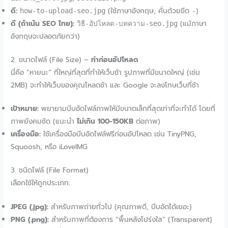
ดี:
(ใช้ภาษาอังกฤษ, คั่นด้วยขีด
)
how-to-upload-seo.jpg
-
ดี (ถ้าเน้น SEO ไทย):
(แม้ภาษา
วิธี-อัปโหลด-บทความ-seo.jpg
อังกฤษจะปลอดภัยกว่า)
2. ขนาดไฟล์ (File Size) –
ทำก่อนอัปโหลด
นี่คือ “หายนะ” ที่ใหญ่ที่สุดที่ทำให้เว็บช้า รูปภาพที่มีขนาดใหญ่ (เช่น
2MB) จะทำให้เว็บของคุณโหลดช้า และ Google จะลงโทษเว็บที่ช้า
เป้าหมาย:
พยายามบีบอัดไฟล์ภาพให้มีขนาดเล็กที่สุดเท่าที่จะทำได้ โดยที่
ภาพยังคมชัด (แนะนำ
ไม่เกิน 100-150KB
ต่อภาพ)
เครื่องมือ:
ใช้เครื่องมือบีบอัดไฟล์ฟรีก่อนอัปโหลด เช่น TinyPNG,
Squoosh, หรือ iLoveIMG
3. ชนิดไฟล์ (File Format)
เลือกใช้ให้ถูกประเภท:
JPEG (.jpg):
สำหรับภาพถ่ายทั่วไป (คุณภาพดี, บีบอัดได้เยอะ)
PNG (.png):
สำหรับภาพที่ต้องการ “พื้นหลังโปร่งใส” (Transparent)