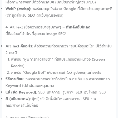
หรือภาพกราฟิกที่มีตัวอักษรคมๆ (มักมีขนาดใหญ่กว่า JPEG)
WebP (.webp):
ฟอร์แมตยุคใหม่จาก Google ที่เล็กกว่าและคุณภาพดี
(ดีที่สุดสำหรับ SEO ถ้าเว็บคุณรองรับ)
4. Alt Text (ข้อความอธิบายรูปภาพ) –
ทำหลังอัปโหลด
นี่คือส่วนที่สำคัญที่สุดของ Image SEO!
Alt Text คืออะไร:
คือข้อความที่อธิบายว่า “รูปนี้คือรูปอะไร” มีไว้สำหรับ
2 กรณี:
สำหรับ “ผู้พิการทางสายตา” ที่ใช้โปรแกรมอ่านหน้าจอ (Screen
Reader)
สำหรับ “Google Bot” ให้อ่านและเข้าใจว่ารูปของคุณคืออะไร
วิธีการเขียน:
จงอธิบายภาพอย่างซื่อสัตย์และกระชับ และสามารถแทรก
Keyword ได้ถ้ามันสมเหตุสมผล
แย่ (ยัด Keyword):
SEO บทความ รูปภาพ SEO อัปโหลด SEO
ดี (อธิบายภาพ):
ผู้หญิงกำลังนั่งอัปโหลดบทความ SEO บน
คอมพิวเตอร์แล็ปท็อป
5. ขนาดภาพ (Dimensions)