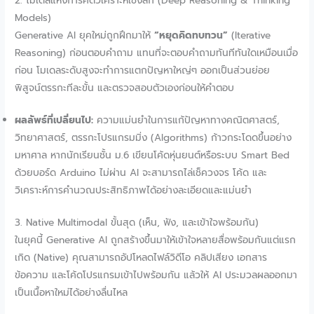
2. โมเดลแห่งการคิดวิเคราะห์เชิงลึก (Deep Reasoning & Thinking
Models)
Generative AI ยุคใหม่ถูกฝึกมาให้
“หยุดคิดทบทวน”
(Iterative
Reasoning) ก่อนตอบคำถาม แทนที่จะตอบคำถามทันทีทันใดเหมือนเมื่อ
ก่อน โมเดลระดับสูงจะทำการแตกปัญหาใหญ่ๆ ออกเป็นส่วนย่อย
พิสูจน์ตรรกะทีละขั้น และตรวจสอบตัวเองก่อนให้คำตอบ
ผลลัพธ์ที่เปลี่ยนไป:
ความแม่นยำในการแก้ปัญหาทางคณิตศาสตร์,
วิทยาศาสตร์, ตรรกะโปรแกรมมิ่ง (Algorithms) ก้าวกระโดดขึ้นอย่าง
มหาศาล หากนักเรียนชั้น ม.6 เขียนโค้ดหุ่นยนต์หรือระบบ Smart Bed
ด้วยบอร์ด Arduino ไม่ผ่าน AI จะสามารถไล่เช็ควงจร โค้ด และ
วิเคราะห์การคำนวณประสิทธิภาพได้อย่างละเอียดและแม่นยำ
3. Native Multimodal ขั้นสุด (เห็น, ฟัง, และเข้าใจพร้อมกัน)
ในยุคนี้ Generative AI ถูกสร้างขึ้นมาให้เข้าใจหลายสื่อพร้อมกันแต่แรก
เกิด (Native) คุณสามารถอัปโหลดไฟล์วิดีโอ คลิปเสียง เอกสาร
ข้อความ และโค้ดโปรแกรมเข้าไปพร้อมกัน แล้วให้ AI ประมวลผลออกมา
เป็นเนื้อหาใหม่ได้อย่างลื่นไหล