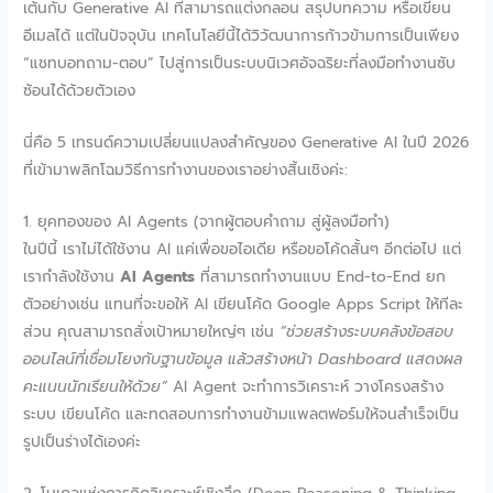
เต้นกับ Generative AI ที่สามารถแต่งกลอน สรุปบทความ หรือเขียน
อีเมลได้ แต่ในปัจจุบัน เทคโนโลยีนี้ได้วิวัฒนาการก้าวข้ามการเป็นเพียง
“แชทบอทถาม-ตอบ” ไปสู่การเป็นระบบนิเวศอัจฉริยะที่ลงมือทำงานซับ
ซ้อนได้ด้วยตัวเอง
นี่คือ 5 เทรนด์ความเปลี่ยนแปลงสำคัญของ Generative AI ในปี 2026
ที่เข้ามาพลิกโฉมวิธีการทำงานของเราอย่างสิ้นเชิงค่ะ:
1. ยุคทองของ AI Agents (จากผู้ตอบคำถาม สู่ผู้ลงมือทำ)
ในปีนี้ เราไม่ได้ใช้งาน AI แค่เพื่อขอไอเดีย หรือขอโค้ดสั้นๆ อีกต่อไป แต่
เรากำลังใช้งาน
AI Agents
ที่สามารถทำงานแบบ End-to-End ยก
ตัวอย่างเช่น แทนที่จะขอให้ AI เขียนโค้ด Google Apps Script ให้ทีละ
ส่วน คุณสามารถสั่งเป้าหมายใหญ่ๆ เช่น
“ช่วยสร้างระบบคลังข้อสอบ
ออนไลน์ที่เชื่อมโยงกับฐานข้อมูล แล้วสร้างหน้า Dashboard แสดงผล
คะแนนนักเรียนให้ด้วย”
AI Agent จะทำการวิเคราะห์ วางโครงสร้าง
ระบบ เขียนโค้ด และทดสอบการทำงานข้ามแพลตฟอร์มให้จนสำเร็จเป็น
รูปเป็นร่างได้เองค่ะ