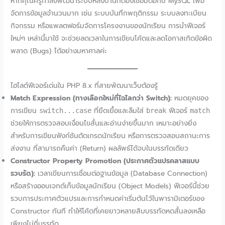
หากคุณครูกำลังพัฒนาระบบหลังบ้านที่ต้องเชื่อมต่อกับ MySQL เพื่อ
จัดการข้อมูลจำนวนมาก เช่น ระบบบันทึกพฤติกรรม ระบบลงทะเบียน
กิจกรรม หรือแพลตฟอร์มจัดการโครงงานของนักเรียน การนำฟีเจอร์
ใหม่ๆ เหล่านี้มาใช้ จะช่วยลดเวลาในการเขียนโค้ดและลดโอกาสเกิดข้อผิด
พลาด (Bugs) ได้อย่างมหาศาลค่ะ
ไฮไลต์ฟีเจอร์เด่นใน PHP 8.x ที่สายพัฒนาเว็บต้องรู้
Match Expression (ทางเลือกใหม่ที่ไฉไลกว่า Switch):
หมดยุคของ
การเขียน
ที่ยืดเยื้อและลืมใส่
ฟีเจอร์
switch...case
break
match
ช่วยให้การตรวจสอบเงื่อนไขสั้นและอ่านง่ายขึ้นมาก เหมาะอย่างยิ่ง
สำหรับการเขียนฟังก์ชันตัดเกรดนักเรียน หรือการตรวจสอบสถานะการ
ส่งงาน ที่สามารถคืนค่า (Return) ผลลัพธ์ได้จบในบรรทัดเดียว
Constructor Property Promotion (ประกาศตัวแปรคลาสแบบ
รวบรัด):
เวลาเขียนการเชื่อมต่อฐานข้อมูล (Database Connection)
หรือสร้างออบเจกต์เก็บข้อมูลนักเรียน (Object Models) ฟีเจอร์นี้ช่วย
รวบการประกาศตัวแปรและการกำหนดค่าเริ่มต้นไว้ในพารามิเตอร์ของ
Constructor ทันที ทำให้โค้ดที่เคยยาวหลายสิบบรรทัดหดสั้นลงเหลือ
เพียงไม่กี่บรรทัด