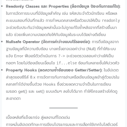
Readonly Classes และ Properties (ล็อกข้อมูล ป้องกันการแก้ไข):
ในการจัดการระบบที่มีข้อมูลสำคัญ เช่น รหัสประจำตัวนักเรียน หรือผล
คะแนนสอบที่บันทึกแล้ว การกำหนดคลาสหรือตัวแปรให้เป็น
readonly
จะช่วยรับประกันว่าข้อมูลเหล่านั้นจะไม่ถูกแก้ไขซ้ำหลังจากที่สร้างขึ้นมา
แล้ว ช่วยเพิ่มความปลอดภัยให้กับข้อมูลในระบบได้อย่างดีเยี่ยม
Nullsafe Operator (จัดการค่าว่างแบบไร้รอยต่อ):
การดึงข้อมูลจาก
ฐานข้อมูลที่มีความซับซ้อน บางครั้งอาจเจอค่าว่าง (Null) ที่ทำให้ระบบ
แจ้ง Error ฟีเจอร์ตัวดำเนินการ
จะช่วยตรวจสอบค่าว่างให้เป็น
?->
ทอดๆ โดยไม่ต้องเขียนเงื่อนไข
ซ้อนกันหลายชั้นให้ปวดหัว
if...else
Property Hooks (ลดความซ้ำซ้อนของ Getter/Setter):
ในอัปเดต
ล่าสุดของซีรีส์ 8.x การจัดการกับการอ่านหรือเขียนข้อมูลเข้าสู่ตัวแปรใน
คลาสทำได้ง่ายขึ้นด้วย Hooks ซึ่งช่วยลดความจำเป็นในการเขียน
เมธอด get() และ set() แบบเดิมๆ ลงไปได้มาก ทำให้โครงสร้างโค้ดดู
สะอาดตา
เบื้องหลังที่แข็งแกร่ง สู่ผลงานที่โดดเด่น
การหมั่นอัปเดตทักษะการเขียนโปรแกรมและการเลือกใช้เทคโนโลยีเวอร์