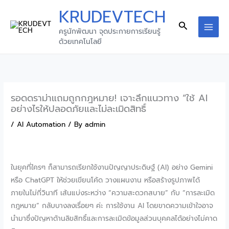
Skip
KRUDEVTECH
to
Search
ครูนักพัฒนา จุดประกายการเรียนรู้
content
MAI
ด้วยเทคโนโลยี
MEN
รอดดราม่าแถมถูกกฎหมาย! เจาะลึกแนวทาง “ใช้ AI
อย่างไรให้ปลอดภัยและไม่ละเมิดสิทธิ์
/
AI Automation
/ By
admin
ในยุคที่ใครๆ ก็สามารถเรียกใช้งานปัญญาประดิษฐ์ (AI) อย่าง Gemini
หรือ ChatGPT ให้ช่วยเขียนโค้ด วางแผนงาน หรือสร้างรูปภาพได้
ภายในไม่กี่วินาที เส้นแบ่งระหว่าง “ความสะดวกสบาย” กับ “การละเมิด
กฎหมาย” กลับบางลงเรื่อยๆ ค่ะ การใช้งาน AI โดยขาดความเข้าใจอาจ
นำมาซึ่งปัญหาด้านลิขสิทธิ์และการละเมิดข้อมูลส่วนบุคคลได้อย่างไม่คาด