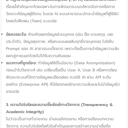
เรื่องนี้สำคัญมากโดยเฉพาะในการพัฒนาระบบบริหารจัดการหรือการ
วิเคราะห์ข้อมูลผู้ใช้งาน โมเดล AI แบบสาธารณะมักจะนำข้อมูลที่ผู้ใช้อัป
โหลดไปฝึกฝน (Train) ระบบต่อ
ข้อควรระวัง:
ห้ามคัดลอกข้อมูลส่วนบุคคล (เช่น ชื่อ-นามสกุล, เลข
ประจำตัว, ข้อมูลสุขภาพ, หรือคะแนนผลสัมฤทธิ์รายบุคคล) ไปใส่ใน
Prompt ของ AI สาธารณะเด็ดขาด เพราะถือเป็นการนำข้อมูลความลับ
ออกสู่ภายนอกโดยไม่ได้รับความยินยอม
แนวทางที่ถูกต้อง:
ทำข้อมูลให้เป็นนิรนาม (Data Anonymization)
ก่อนนำไปวิเคราะห์ เช่น เปลี่ยนชื่อเป็น User A, User B หรือหากต้อง
พัฒนาระบบที่จัดการข้อมูลละเอียดอ่อน ควรใช้ AI ผ่าน API ระดับ
องค์กร (Enterprise API) ที่มีข้อตกลงรักษาความลับและไม่นำข้อมูลไป
เทรนต่อ
3. ความโปร่งใสและความซื่อสัตย์ทางวิชาการ (Transparency &
Academic Integrity)
ไม่ว่าจะเป็นการทำรายงาน นำเสนอโครงงาน หรือการเขียนบทความ
วิชาการ ความโปร่งใสคือหัวใจสำคัญของการสร้างความน่าเชื่อถือ