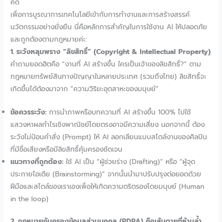
คิด
เพื่อการบูรณาการเทคโนโลยีเข้ากับการทำงานและการสร้างสรรค์
นวัตกรรมอย่างยั่งยืน นี่คือหลักการสำคัญในการใช้งาน AI ให้ปลอดภัย
และถูกต้องตามกฎหมายค่ะ:
1. ระวังหลุมพราง “ลิขสิทธิ์” (Copyright & Intellectual Property)
คำถามยอดฮิตคือ “งานที่ AI สร้างขึ้น ใครเป็นเจ้าของลิขสิทธิ์?” ตาม
กฎหมายทรัพย์สินทางปัญญาในหลายประเทศ (รวมถึงไทย) ลิขสิทธิ์จะ
เกิดขึ้นได้ต้องมาจาก “ความวิริยะอุตสาหะของมนุษย์”
ข้อควรระวัง:
การนำภาพหรือบทความที่ AI สร้างขึ้น 100% ไปใช้
แสวงหาผลกำไรเชิงพาณิชย์โดยตรงอาจมีความเสี่ยง นอกจากนี้ ต้อง
ระวังไม่ป้อนคำสั่ง (Prompt) ให้ AI ลอกเลียนแบบสไตล์งานของศิลปิน
ที่มีชื่อเสียงหรือมีลิขสิทธิ์คุ้มครองชัดเจน
แนวทางที่ถูกต้อง:
ใช้ AI เป็น “ผู้ช่วยร่าง (Drafting)” หรือ “ผู้จุด
ประกายไอเดีย (Brainstorming)” จากนั้นนำมาปรับปรุงต่อยอดด้วย
ฝีมือและสไตล์ของเราเองเพื่อให้เกิดความตริตรองโดยมนุษย์ (Human
in the loop)
2. กฎหมายคุ้มครองข้อมูลส่วนบุคคล (PDPA) คือเส้นตายที่ห้ามล้ำ