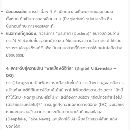
ข้อควรระวัง:
การนำเนื้อหาที่ AI เขียนมาส่งเป็นผลงานของตนเอง
ทั้งหมด ถือเป็นการลอกเลียนแบบ (Plagiarism) รูปแบบหนึ่ง ซึ่ง
บั่นทอนทักษะการคิดวิเคราะห์
แนวทางที่ถูกต้อง:
ควรมีการ “ประกาศ (Declare)” อย่างชัดเจนว่ามี
การใช้ AI ช่วยในขั้นตอนใดบ้าง เช่น ใช้ช่วยตรวจทานไวยากรณ์ ใช้ช่วย
รวบรวมข้อมูลเชิงสถิติ เพื่อเป็นแบบอย่างที่ดีของการใช้เทคโนโลยีอย่าง
มีจริยธรรม
4. ยกระดับสู่ความเป็น “พลเมืองดิจิทัล” (Digital Citizenship –
DQ)
การรู้ข้อกฎหมายเป็นเพียงเกราะป้องกันขั้นต้น แต่เป้าหมายสูงสุดคือการ
สร้างทัศนคติที่ดีในการใช้เทคโนโลยี เราไม่เพียงต้องถามตัวเองว่า “สิ่งนี้
ทำได้ไหม (ผิดกฎหมายหรือไม่)?” แต่ต้องถามต่อว่า “สิ่งนี้ควรทำหรือไม่
(มีจริยธรรมหรือไม่)?” การปลูกฝังความฉลาดทางดิจิทัล (DQ) จะช่วยให้
เราและคนรอบข้างสามารถประเมินความน่าเชื่อถือของข้อมูล
(Deepfake, Fake News) และเลือกใช้ AI เพื่อสร้างสรรค์สังคมเชิง
บวกได้ค่ะ