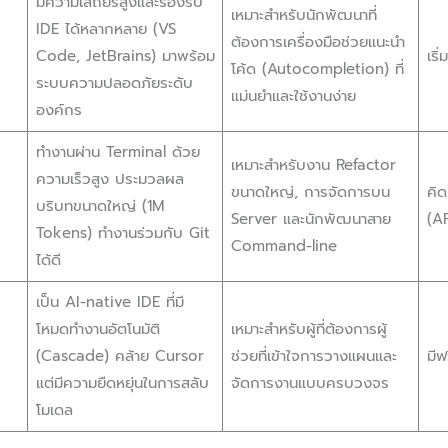
มีความเสถียรสูงและรองรับ
เหมาะสำหรับนักพัฒนาที่
IDE ได้หลากหลาย (VS
ต้องการเครื่องมือช่วยแนะนำ
Code, JetBrains) มาพร้อม
เริ
โค้ด (Autocompletion) ที่
ระบบความปลอดภัยระดับ
แม่นยำและใช้งานง่าย
องค์กร
ทำงานผ่าน Terminal ด้วย
เหมาะสำหรับงาน Refactor
ความเร็วสูง ประมวลผล
ขนาดใหญ่, การจัดการบน
คิด
บริบทขนาดใหญ่ (1M
Server และนักพัฒนาสาย
(A
Tokens) ทำงานร่วมกับ Git
Command-line
ได้ดี
เป็น AI-native IDE ที่มี
โหมดทำงานอัตโนมัติ
เหมาะสำหรับผู้ที่ต้องการผู้
(Cascade) คล้าย Cursor
ช่วยที่เข้าใจการวางแผนและ
มีฟ
แต่มีความยืดหยุ่นในการสลับ
จัดการงานแบบครบวงจร
โมเดล