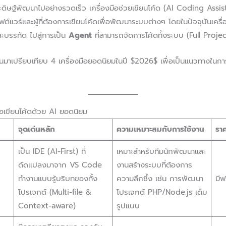
ดิษฐ์พัฒนาไปอย่างรวดเร็ว เครื่องมือช่วยเขียนโค้ด (AI Coding Assist
ร์และผู้ที่ต้องการเขียนโค้ดเพื่อพัฒนาระบบต่างๆ โดยในปัจจุบันเครื่อง
ละบรรทัด ไปสู่การเป็น
Agent
ที่สามารถจัดการโค้ดทั้งระบบ (Full Project
านมาเปรียบเทียบ 4 เครื่องมือยอดนิยมในปี $2026$ เพื่อเป็นแนวทางในกา
ือเขียนโค้ดด้วย AI ยอดนิยม
จุดเด่นหลัก
ความเหมาะสมกับการใช้งาน
รา
เป็น IDE (AI-First) ที่
เหมาะสำหรับทีมนักพัฒนาและ
ดัดแปลงมาจาก VS Code
งานสร้างระบบที่ต้องการ
ทำงานแบบรู้บริบทของทั้ง
ความลึกซึ้ง เช่น การพัฒนา
มีฟ
โปรเจกต์ (Multi-file &
โปรเจกต์ PHP/Node.js เต็ม
Context-aware)
รูปแบบ