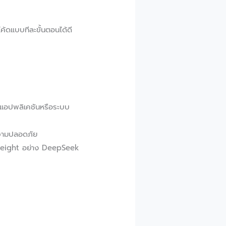
้ดแบบทีละขั้นตอนได้ดี
อปพลิเคชันหรือระบบ
วามปลอดภัย
-weight อย่าง DeepSeek