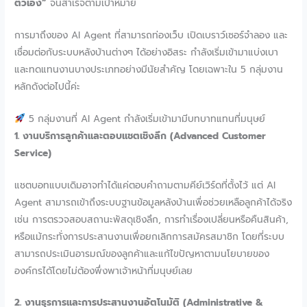
ตัวเอง”
จนสำเร็จตามเป้าหมาย
การมาถึงของ AI Agent ที่สามารถท่องเว็บ เปิดเบราว์เซอร์จำลอง และ
เชื่อมต่อกับระบบหลังบ้านต่างๆ ได้อย่างอิสระ กำลังเริ่มเข้ามาแบ่งเบา
และทดแทนงานบางประเภทอย่างมีนัยสำคัญ โดยเฉพาะใน 5 กลุ่มงาน
หลักดังต่อไปนี้ค่ะ
5 กลุ่มงานที่ AI Agent กำลังเริ่มเข้ามามีบทบาทแทนที่มนุษย์
1. งานบริการลูกค้าและตอบแชตเชิงลึก (Advanced Customer
Service)
แชตบอทแบบเดิมอาจทำได้แค่ตอบคำถามตามคีย์เวิร์ดที่ตั้งไว้ แต่ AI
Agent สามารถเข้าถึงระบบฐานข้อมูลหลังบ้านเพื่อช่วยเหลือลูกค้าได้จริง
เช่น การตรวจสอบสถานะพัสดุเชิงลึก, การทำเรื่องเปลี่ยนหรือคืนสินค้า,
หรือแม้กระทั่งการประสานงานเพื่อยกเลิกการสมัครสมาชิก โดยที่ระบบ
สามารถประเมินอารมณ์ของลูกค้าและแก้ไขปัญหาตามนโยบายของ
องค์กรได้โดยไม่ต้องพึ่งพาเจ้าหน้าที่มนุษย์เลย
2. งานธุรการและการประสานงานอัตโนมัติ (Administrative &