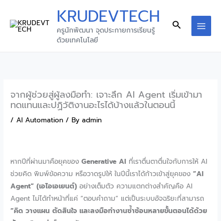
Skip
KRUDEVTECH
to
Search
ครูนักพัฒนา จุดประกายการเรียนรู้
content
MAI
ด้วยเทคโนโลยี
MEN
จากผู้ช่วยสู่ผู้ลงมือทำ: เจาะลึก AI Agent เริ่มเข้ามา
ทดแทนและปฏิวัติงานอะไรได้บ้างแล้วในตอนนี้
/
AI Automation
/ By
admin
หากปีที่ผ่านมาคือยุคของ
Generative AI
ที่เราตื่นตาตื่นใจกับการให้ AI
ช่วยคิด พิมพ์ข้อความ หรือวาดรูปให้ ในปีนี้เราได้ก้าวเข้าสู่ยุคของ
“AI
Agent” (เอไอเอเยนต์)
อย่างเต็มตัว ความแตกต่างสำคัญคือ AI
Agent ไม่ได้ทำหน้าที่แค่ “ตอบคำถาม” แต่เป็นระบบอัจฉริยะที่สามารถ
“คิด วางแผน ตัดสินใจ และลงมือทำงานซ้ำซ้อนหลายขั้นตอนได้ด้วย