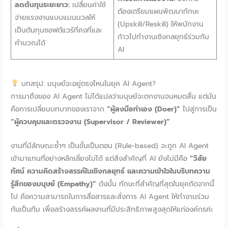
ลดต้นทุนระยะยาว:
เปลี่ยนค่าใช้
ต้องเตรียมแผนพัฒนาทักษะ
จ่ายแรงงานแบบแมนนวลให้
(Upskill/Reskill) ให้พนักงาน
เป็นต้นทุนซอฟต์แวร์ที่คงที่และ
ก้าวไปทำงานเชิงกลยุทธ์ร่วมกับ
คำนวณได้
AI
บทสรุป: มนุษย์จะอยู่ตรงไหนในยุค AI Agent?
การมาถึงของ AI Agent ไม่ได้แปลว่ามนุษย์จะตกงานจนหมดสิ้น แต่มัน
คือการเปลี่ยนบทบาทของเราจาก
“ผู้ลงมือทำเอง (Doer)”
ไปสู่การเป็น
“ผู้ควบคุมและตรวจงาน (Supervisor / Reviewer)”
งานที่มีลักษณะซ้ำๆ เป็นขั้นเป็นตอน (Rule-based) จะถูก AI Agent
เข้ามาแทนที่อย่างหลีกเลี่ยงไม่ได้ แต่สิ่งสำคัญที่ AI ยังไม่มีคือ
“วิสัย
ทัศน์ ความคิดสร้างสรรค์ในเชิงกลยุทธ์ และความเข้าใจในบริบทความ
รู้สึกของมนุษย์ (Empathy)”
ดังนั้น ทักษะที่สำคัญที่สุดในยุคถัดจากนี้
ไป คือความสามารถในการสื่อสารและสั่งการ AI Agent ให้ทำงานร่วม
กันเป็นทีม เพื่อสร้างสรรค์ผลงานที่มีประสิทธิภาพสูงสุดให้แก่องค์กรค่ะ