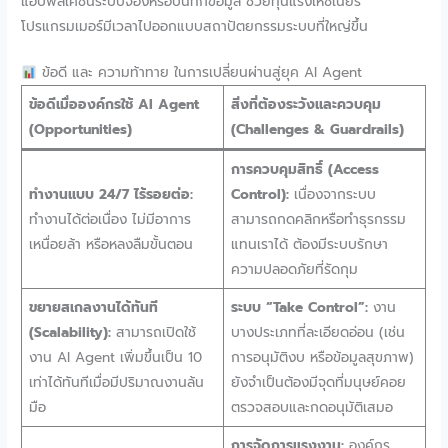
แอปพลิเคชันระบบจองหรือบันทึกข้อมูล ช่วยทุ่นแรงให้ซีเนียร์
โปรแกรมเมอร์มีเวลาไปออกแบบสถาปัตยกรรมระบบที่ใหญ่ขึ้น
ข้อดี และ ความท้าทาย ในการเปลี่ยนผ่านสู่ยุค AI Agent
ข้อดีเมื่อองค์กรใช้ AI Agent
สิ่งที่ต้องระวังและควบคุม
(Opportunities)
(Challenges & Guardrails)
การควบคุมสิทธิ์ (Access
ทำงานแบบ 24/7 ไร้รอยต่อ:
Control):
เนื่องจากระบบ
ทำงานได้ต่อเนื่อง ไม่มีอาการ
สามารถกดคลิกหรือทำธุรกรรม
เหนื่อยล้า หรือหลงลืมขั้นตอน
แทนเราได้ ต้องมีระบบรักษา
ความปลอดภัยที่รัดกุม
ขยายสเกลงานได้ทันที
ระบบ “Take Control”:
งาน
(Scalability):
สามารถเปิดใช้
บางประเภทที่ละเอียดอ่อน (เช่น
งาน AI Agent เพิ่มขึ้นเป็น 10
การอนุมัติงบ หรือข้อมูลสุขภาพ)
เท่าได้ทันทีเมื่อมีปริมาณงานล้น
ยังจำเป็นต้องมีจุดที่มนุษย์คอย
มือ
ตรวจสอบและกดอนุมัติเสมอ
การจัดการแรงงาน:
องค์กร