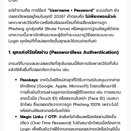
ต่างๆ
แต่คำถามคือ การใช้แค่
“Username + Password”
แบบเดิมๆ ยัง
ปลอดภัยพออยู่ไหมในยุคปี 2026? คำตอบคือ
ไม่เพียงพอแล้วค่ะ
เพราะพาสเวิร์ดที่ยาวหรือซับซ้อนแค่ไหนก็ยังเสี่ยงต่อการถูก
Phishing ถูกสุ่มรหัส (Brute Force) หรือหลุดจากฐานข้อมูลได้ง่าย
บทความนี้จะพานักพัฒนาและผู้จัดทำระบบมาดูวิธีออกแบบระบบ
Login ยุคใหม่ที่ทั้งปลอดภัยขั้นสุดและใช้งานง่ายกันค่ะ
1. ยุคแห่งไร้รหัสผ่าน (Passwordless Authentication)
เทรนด์ที่มาแรงและปลอดภัยที่สุดในตอนนี้คือการตัดพาสเวิร์ดทิ้งไป
แล้วใช้สิ่งอื่นที่ปลอดภัยกว่าแทน เช่น:
Passkeys:
เทคโนโลยีใหม่ล่าสุดที่ได้รับการสนับสนุนจากค่าย
ยักษ์ใหญ่ (Google, Apple, Microsoft) โดยเปลี่ยนมาใช้
การยืนยันตัวตนผ่านอุปกรณ์ของผู้ใช้โดยตรง เช่น การสแกน
ลายนิ้วมือ (Touch ID) หรือสแกนใบหน้า (Face ID) บนสมา
ร์ทโฟน ซึ่งปลอดภัยจากการถูก Phishing 100% เพราะไม่มี
รหัสผ่านให้แฮกเกอร์ขโมยได้ค่ะ
Magic Links / OTP:
ส่งลิงก์เข้าอีเมลหรือรหัสผ่านใช้ครั้ง
เดียว (One-Time Password) ไปยังสมาร์ทโฟนเมื่อต้องการ
Login เพื่อยืนยันว่าผู้ใช้งานครอบครองอุปกรณ์หรือบัญชีนั้น