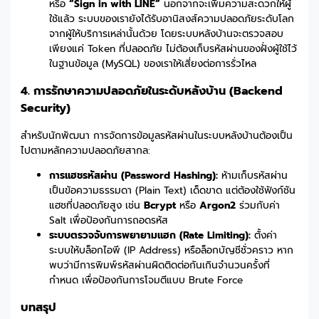
หรือ
“Sign in with LINE”
นอกจากจะเพิ่มความสะดวกให้ผู้
ใช้แล้ว ระบบของเรายังได้รับอานิสงส์ความปลอดภัยระดับโลก
จากผู้ให้บริการเหล่านั้นด้วย โดยระบบหลังบ้านจะตรวจสอบ
เพียงแค่ Token ที่ปลอดภัย ไม่ต้องเก็บรหัสผ่านของฝั่งผู้ใช้ไว้
ในฐานข้อมูล (MySQL) ของเราให้เสี่ยงต่อการรั่วไหล
4. การรักษาความปลอดภัยในระดับหลังบ้าน (Backend
Security)
สำหรับนักพัฒนา การจัดการข้อมูลรหัสผ่านในระบบหลังบ้านต้องเป็น
ไปตามหลักความปลอดภัยสากล:
การแฮชรหัสผ่าน (Password Hashing):
ห้ามเก็บรหัสผ่าน
เป็นข้อความธรรมดา (Plain Text) เด็ดขาด แต่ต้องใช้ฟังก์ชัน
แฮชที่ปลอดภัยสูง เช่น
Bcrypt
หรือ
Argon2
ร่วมกับค่า
Salt เพื่อป้องกันการถอดรหัส
ระบบตรวจจับการพยายามแฮก (Rate Limiting):
ตั้งค่า
ระบบให้บล็อกไอพี (IP Address) หรือล็อกบัญชีชั่วคราว หาก
พบว่ามีการพิมพ์รหัสผ่านผิดติดต่อกันเกินจำนวนครั้งที่
กำหนด เพื่อป้องกันการโจมตีแบบ Brute Force
บทสรุป