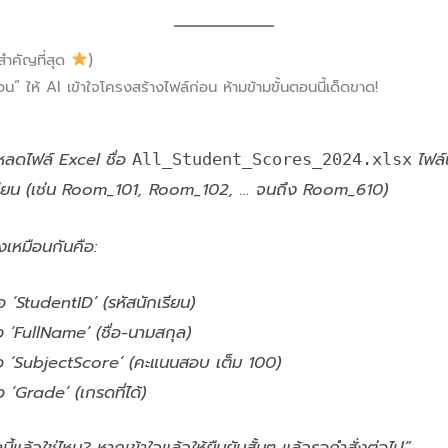
สำคัญที่สุด
)
” ให้ AI เข้าใจโครงสร้างไฟล์ก่อน ห้ามข้ามขั้นตอนนี้เด็ดขาด!
โหลดไฟล์ Excel ชื่อ
ไฟล์
All_Student_Scores_2024.xlsx
้องเรียน (เช่น Room_101, Room_102, … จนถึง Room_610)
งเหมือนกันคือ:
อ ‘StudentID’ (รหัสนักเรียน)
 ‘FullName’ (ชื่อ-นามสกุล)
อ ‘SubjectScore’ (คะแนนสอบ เต็ม 100)
 ‘Grade’ (เกรดที่ได้)
นี้แล้วใช่ไหม? หากเข้าใจแล้วให้ยืนยันสั้นๆ แล้วรอคำสั่งต่อไป”