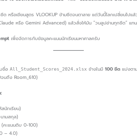
ีละชีต หรือเขียนสูตร VLOOKUP ข้ามชีตจนตาลาย แต่วันนี้โลกเปลี่ยนไปแล
laude หรือ Gemini Advanced) แล้วสั่งให้มัน “วนลูปอ่านทุกชีต” แทน
rompt
เพื่อจัดการกับข้อมูลคะแนนนักเรียนมหาศาลครับ
บชื่อ
ข้างในมี
100 ชีต
แบ่งตามห
All_Student_Scores_2024.xlsx
ปจนถึง Room_610)
:
สนักเรียน)
-นามสกุล)
(คะแนนดิบ 0-100)
0 – 4.0)