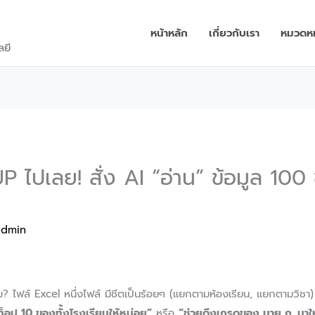
หน้าหลัก
เกี่ยวกับเรา
หมวดหมู
ลยี
ไปเลย! สั่ง AI “อ่าน” ข้อมูล 100 
admin
? ไฟล์ Excel หนึ่งไฟล์ มีชีตเป็นร้อยๆ (แยกตามห้องเรียน, แยกตามวิชา
ท็อป 10 ของทั้งโรงเรียนให้หน่อย”
หรือ
“ช่วยดึงเกรดของ นาย ก. มาให้ท