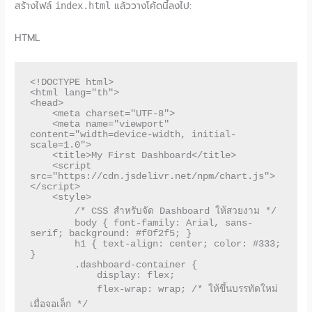
สร้างไฟล์
แล้ววางโค้ดนี้ลงไป:
index.html
HTML
<!DOCTYPE html>

<html lang="th">

<head>

    <meta charset="UTF-8">

    <meta name="viewport" 
content="width=device-width, initial-
scale=1.0">

    <title>My First Dashboard</title>

    <script 
src="https://cdn.jsdelivr.net/npm/chart.js">
</script>

    <style>

        /* CSS สำหรับจัด Dashboard ให้สวยงาม */

        body { font-family: Arial, sans-
serif; background: #f0f2f5; }

        h1 { text-align: center; color: #333; 
}

        .dashboard-container {

            display: flex;

            flex-wrap: wrap; /* ให้ขึ้นบรรทัดใหม่
เมื่อจอเล็ก */
