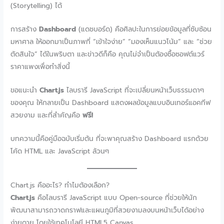
(Storytelling) ได้
การสร้าง
Dashboard
(แดชบอร์ด) คือศิลปะในการย่อยข้อมูลที่ซับซ้อน
มหาศาล ให้ออกมาเป็นภาพที่ “เข้าใจง่าย” “มองเห็นแนวโน้ม” และ “ช่วย
ตัดสินใจ” ได้ในพริบตา และข่าวดีก็คือ คุณไม่จำเป็นต้องซื้อซอฟต์แวร์
ราคาแพงเพื่อทำสิ่งนี้
ขอแนะนำ
Chart.js
ไลบรารี JavaScript ที่จะเปลี่ยนหน้าเว็บธรรมดาๆ
ของคุณ ให้กลายเป็น Dashboard แสดงผลข้อมูลแบบอินเทอร์แอคทีฟ
สวยงาม และที่สำคัญคือ
ฟรี!
บทความนี้คือคู่มือฉบับเริ่มต้น ที่จะพาคุณสร้าง Dashboard แรกด้วย
โค้ด HTML และ JavaScript ล้วนๆ
Chart.js คืออะไร? ทำไมต้องเลือก?
Chart.js
คือไลบรารี JavaScript แบบ Open-source ที่ช่วยให้นัก
พัฒนาสามารถวาดกราฟและแผนภูมิที่สวยงามลงบนหน้าเว็บได้อย่าง
ง่ายดาย โดยใช้เทคโนโลยี HTML5 Canvas