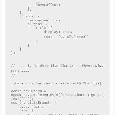
            ],

            hoverOffset: 4

        }]

    },

    options: {

        responsive: true,

        plugins: {

            title: {

                display: true,

                text: 'สัดส่วนสินค้าขายดี'

            }

        }

    }

});

// ---- 3. กราฟแท่ง (Bar Chart) - แสดงการเปรียบ
เทียบ ----

// 

[Image of a bar chart created with Chart.js]

const ctxBranch = 
document.getElementById('branchChart').getCon
text('2d');

new Chart(ctxBranch, {

    type: 'bar',

    data: {
