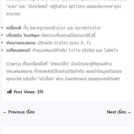
“สวย” และ “มีประโยชน์” อยู่ในส่วน
ของแต่ละกราฟ คุณ
options
สามารถ:
เปลี่ยนสี:
ทั้ง
และ
backgroundColor
borderColor
ปรับแต่ง Tooltips:
ข้อความที่แสดงเมื่อเอาเมาส์ไปชี้
ซ่อน/แสดงแกน:
ปรับแต่ง
(แกน X, Y)
scales
เปลี่ยนฟอนต์:
กำหนดฟอนต์สำหรับ
(หัวข้อ) และ
title
labels
Chart.js เป็นเครื่องมือที่ “ง่ายแต่ลึก” มันเปิดประตูให้คุณสร้าง
Visualizations ที่ทรงพลังได้โดยไม่มีข้อจำกัด ลองนำข้อมูลจริงของ
คุณมาใส่ แล้วเริ่ม “เล่าเรื่อง” ผ่าน Dashboard ของคุณเองได้เลย!
Post Views:
315
←
Previous เรื่อง
Next เรื่อง
→