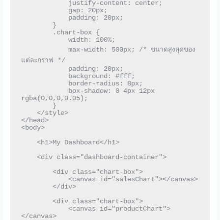
            justify-content: center;

            gap: 20px;

            padding: 20px;

        }

        .chart-box {

            width: 100%;

            max-width: 500px; /* ขนาดสูงสุดของ
แต่ละกราฟ */

            padding: 20px;

            background: #fff;

            border-radius: 8px;

            box-shadow: 0 4px 12px 
rgba(0,0,0,0.05);

        }

    </style>

</head>

<body>

    <h1>My Dashboard</h1>

    <div class="dashboard-container">

        <div class="chart-box">

            <canvas id="salesChart"></canvas>

        </div>

        <div class="chart-box">

            <canvas id="productChart">
</canvas>
