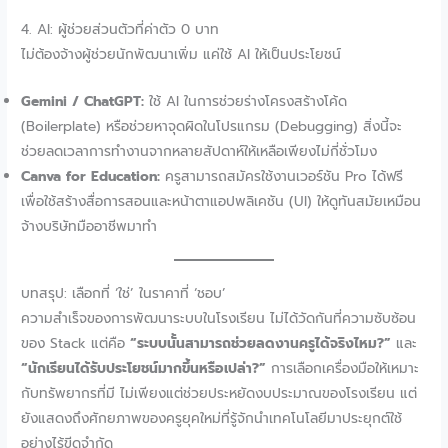
4. AI: ผู้ช่วยส่วนตัวที่ค่าตัว 0 บาท
ไม่ต้องจ้างผู้ช่วยนักพัฒนาเพิ่ม แค่ใช้ AI ให้เป็นประโยชน์
Gemini / ChatGPT:
ใช้ AI ในการช่วยร่างโครงสร้างโค้ด
(Boilerplate) หรือช่วยหาจุดผิดในโปรแกรม (Debugging) สิ่งนี้จะ
ช่วยลดเวลาการทำงานจากหลายสัปดาห์ให้เหลือเพียงไม่กี่ชั่วโมง
Canva for Education:
ครูสามารถสมัครใช้งานเวอร์ชัน Pro ได้ฟรี
เพื่อใช้สร้างสื่อการสอนและหน้าตาแอปพลิเคชัน (UI) ให้ดูทันสมัยเหมือน
จ้างบริษัทมืออาชีพมาทำ
บทสรุป: เลือกที่ ‘ใช่’ ในราคาที่ ‘ชอบ’
ความสำเร็จของการพัฒนาระบบในโรงเรียน ไม่ได้วัดกันที่ความซับซ้อน
ของ Stack แต่คือ
“ระบบนั้นสามารถช่วยลดงานครูได้จริงไหม?”
และ
“นักเรียนได้รับประโยชน์มากขึ้นหรือเปล่า?”
การเลือกเครื่องมือให้เหมาะ
กับทรัพยากรที่มี ไม่เพียงแต่ช่วยประหยัดงบประมาณของโรงเรียน แต่
ยังแสดงถึงศักยภาพของครูยุคใหม่ที่รู้จักนำเทคโนโลยีมาประยุกต์ใช้
อย่างไร้ขีดจำกัด