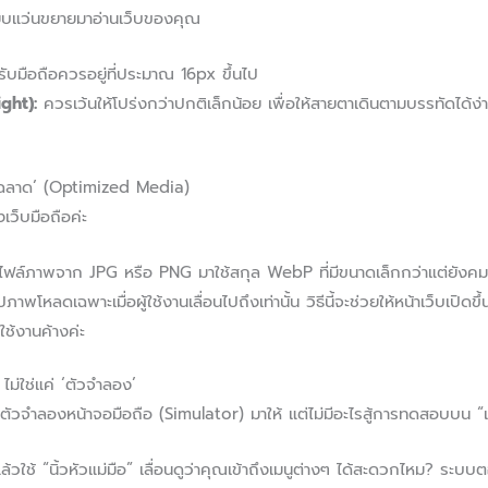
หยิบแว่นขยายมาอ่านเว็บของคุณ
บมือถือควรอยู่ที่ประมาณ 16px ขึ้นไป
ght):
ควรเว้นให้โปร่งกว่าปกติเล็กน้อย เพื่อให้สายตาเดินตามบรรทัดได้ง่า
 ‘ฉลาด’ (Optimized Media)
ว็บมือถือค่ะ
ไฟล์ภาพจาก JPG หรือ PNG มาใช้สกุล WebP ที่มีขนาดเล็กกว่าแต่ยังคม
ูปภาพโหลดเฉพาะเมื่อผู้ใช้งานเลื่อนไปถึงเท่านั้น วิธีนี้จะช่วยให้หน้าเว็บเปิดข
้ใช้งานค้างค่ะ
ไม่ใช่แค่ ‘ตัวจำลอง’
ตัวจำลองหน้าจอมือถือ (Simulator) มาให้ แต่ไม่มีอะไรสู้การทดสอบบน “เคร
ล้วใช้ “นิ้วหัวแม่มือ” เลื่อนดูว่าคุณเข้าถึงเมนูต่างๆ ได้สะดวกไหม? ระ