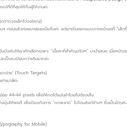
ี่ดีที่สุดให้กับผู้ใช้งานค่ะ
(คิดจากจอเล็กไปจอใหญ่)
คอมฯ ก่อนแล้วค่อยมาย่อลงมือถือค่ะ แต่เขาเริ่มออกแบบจากหน้าจอที่ “เล็กที่
ันบังคับให้เราคัดเลือกเฉพาะ “เนื้อหาที่สำคัญจริงๆ” มานำเสนอ เมื่อหน้าจ
และเป็นระเบียบกว่าเดิมมากค่ะ
่ ‘เดาง่าย’ (Touch Targets)
ท่าเมาส์ค่ะ
อย 44×44 pixels เพื่อให้กดได้แม่นยำโดยไม่ต้องเล็ง
างปุ่มให้พอดี เพื่อป้องกันการ “กดพลาด” ไปโดนลิงก์ข้างๆ ซึ่งเป็นปัญหาอั
 (Typography for Mobile)