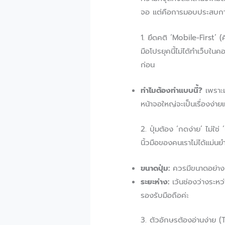
จอ แต่คือการมอบประสบการณ์ท
1. ยึดคติ ‘Mobile-First’ 
มือโปรยุคนี้ไม่ได้ทำเว็บใน
ก่อน
ทำไมต้องทำแบบนี้?
เพราะม
หน้าจอใหญ่จะเป็นเรื่องง่าย
2. ปุ่มต้อง ‘กดง่าย’ ไม่ใช
นิ้วมือของคนเราไม่ได้แม่นยำเ
ขนาดปุ่ม:
ควรมีขนาดอย่างน้
ระยะห่าง:
เว้นช่องว่างระหว่
รองรับมือถือค่ะ
3. ตัวอักษรต้องอ่านง่าย