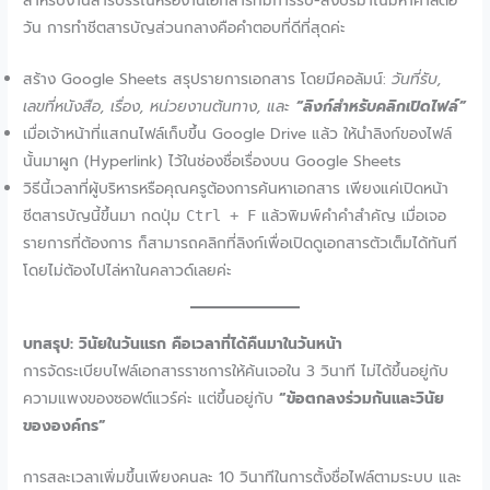
สำหรับงานสารบรรณหรืองานเอกสารที่มีการรับ-ส่งปริมาณมหาศาลต่อ
วัน การทำชีตสารบัญส่วนกลางคือคำตอบที่ดีที่สุดค่ะ
สร้าง Google Sheets สรุปรายการเอกสาร โดยมีคอลัมน์:
วันที่รับ,
เลขที่หนังสือ, เรื่อง, หน่วยงานต้นทาง, และ
“ลิงก์สำหรับคลิกเปิดไฟล์”
เมื่อเจ้าหน้าที่แสกนไฟล์เก็บขึ้น Google Drive แล้ว ให้นำลิงก์ของไฟล์
นั้นมาผูก (Hyperlink) ไว้ในช่องชื่อเรื่องบน Google Sheets
วิธีนี้เวลาที่ผู้บริหารหรือคุณครูต้องการค้นหาเอกสาร เพียงแค่เปิดหน้า
ชีตสารบัญนี้ขึ้นมา กดปุ่ม
แล้วพิมพ์คำคำสำคัญ เมื่อเจอ
Ctrl + F
รายการที่ต้องการ ก็สามารถคลิกที่ลิงก์เพื่อเปิดดูเอกสารตัวเต็มได้ทันที
โดยไม่ต้องไปไล่หาในคลาวด์เลยค่ะ
บทสรุป: วินัยในวันแรก คือเวลาที่ได้คืนมาในวันหน้า
การจัดระเบียบไฟล์เอกสารราชการให้ค้นเจอใน 3 วินาที ไม่ได้ขึ้นอยู่กับ
ความแพงของซอฟต์แวร์ค่ะ แต่ขึ้นอยู่กับ
“ข้อตกลงร่วมกันและวินัย
ขององค์กร”
การสละเวลาเพิ่มขึ้นเพียงคนละ 10 วินาทีในการตั้งชื่อไฟล์ตามระบบ และ