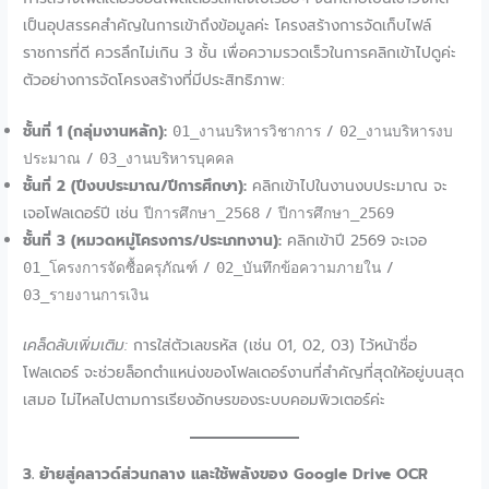
เป็นอุปสรรคสำคัญในการเข้าถึงข้อมูลค่ะ โครงสร้างการจัดเก็บไฟล์
ราชการที่ดี ควรลึกไม่เกิน 3 ชั้น เพื่อความรวดเร็วในการคลิกเข้าไปดูค่ะ
ตัวอย่างการจัดโครงสร้างที่มีประสิทธิภาพ:
ชั้นที่ 1 (กลุ่มงานหลัก):
/
01_งานบริหารวิชาการ
02_งานบริหารงบ
/
ประมาณ
03_งานบริหารบุคคล
ชั้นที่ 2 (ปีงบประมาณ/ปีการศึกษา):
คลิกเข้าไปในงานงบประมาณ จะ
เจอโฟลเดอร์ปี เช่น
/
ปีการศึกษา_2568
ปีการศึกษา_2569
ชั้นที่ 3 (หมวดหมู่โครงการ/ประเภทงาน):
คลิกเข้าปี 2569 จะเจอ
/
/
01_โครงการจัดซื้อครุภัณฑ์
02_บันทึกข้อความภายใน
03_รายงานการเงิน
เคล็ดลับเพิ่มเติม:
การใส่ตัวเลขรหัส (เช่น 01, 02, 03) ไว้หน้าชื่อ
โฟลเดอร์ จะช่วยล็อกตำแหน่งของโฟลเดอร์งานที่สำคัญที่สุดให้อยู่บนสุด
เสมอ ไม่ไหลไปตามการเรียงอักษรของระบบคอมพิวเตอร์ค่ะ
3. ย้ายสู่คลาวด์ส่วนกลาง และใช้พลังของ Google Drive OCR