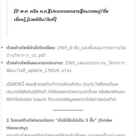
[ปี พ.ศ. หรือ ค.ศ.]
[ประเภทเอกสาร]
[หมวดหมู่/ชื่อ
เรื่อง]_[เวอร์ชัน/วันที่]
ตัวอย่างไฟล์คำสั่งโรงเรียน:
2569_คำสั่ง_แต่งตั้งคณะกรรมการเปิด
บ้านวิชาการ_v1.pdf
ตัวอย่างไฟล์แผนงานบประมาณ:
2569_แผนงบประมาณ_โครงการ
พัฒนาไอที_update_170526.xlsx
เมื่อใช้วิธีนี้ คอมพิวเตอร์จะทำการเรียงลำดับ (Sort) ไฟล์ตามปีและ
ประเภทให้อัตโนมัติทันที ทำให้มองหาด้วยตาเปล่าก็เจอ หรือพิมพ์ค้นหา
คีย์เวิร์ดในช่อง Search ก็จะกรองข้อมูลออกมาได้อย่างแม่นยำค่ะ
2. โครงสร้างโฟลเดอร์แบบ “ต้นไม้ลึกไม่เกิน 3 ชั้น” (Folder
Hierarchy)
การสร้างโฟลเดอร์ซ้อนโฟลเดอร์ลึกลงไปเรื่อยๆ จนกลายเป็นเขาวงกต