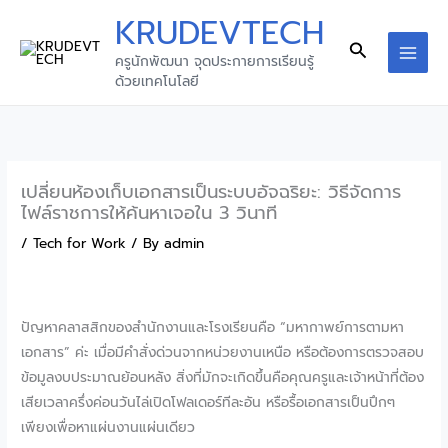
Skip
KRUDEVTECH
to
Search
ครูนักพัฒนา จุดประกายการเรียนรู้
content
ด้วยเทคโนโลยี
เปลี่ยนห้องเก็บเอกสารเป็นระบบอัจฉริยะ: วิธีจัดการ
ไฟล์ราชการให้ค้นหาเจอใน 3 วินาที
/
Tech for Work
/ By
admin
ปัญหาคลาสสิกของสำนักงานและโรงเรียนคือ “มหากาพย์การตามหา
เอกสาร” ค่ะ เมื่อมีคำสั่งด่วนจากหน่วยงานเหนือ หรือต้องการตรวจสอบ
ข้อมูลงบประมาณย้อนหลัง สิ่งที่มักจะเกิดขึ้นคือคุณครูและเจ้าหน้าที่ต้อง
เสียเวลาครึ่งค่อนวันไล่เปิดโฟลเดอร์ทีละอัน หรือรื้อเอกสารเป็นปึกๆ
เพียงเพื่อหาแผ่นงานแผ่นเดียว