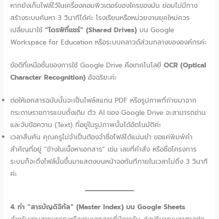
หากยังเก็บไฟล์ไว้ในเครื่องคอมพิวเตอร์ของใครของมัน ย่อมไม่มีทาง
สร้างระบบค้นหา 3 วินาทีได้ค่ะ โรงเรียนหรือหน่วยงานยุคใหม่ควร
เปลี่ยนมาใช้
“ไดรฟ์ที่แชร์” (Shared Drives)
บน Google
Workspace for Education หรือระบบคลาวด์ส่วนกลางขององค์กรค่ะ
ข้อดีที่เหนือชั้นของการใช้ Google Drive คือเทคโนโลยี
OCR (Optical
Character Recognition)
อัจฉริยะค่ะ
ต่อให้เอกสารฉบับนั้นจะเป็นไฟล์สแกน PDF หรือรูปภาพที่ถ่ายมาจาก
กระดาษราชการแบบดั้งเดิม ตัว AI ของ Google Drive จะสามารถอ่าน
และจับข้อความ (Text) ที่อยู่ในรูปภาพนั้นได้อัตโนมัติค่ะ
เวลาสืบค้น คุณครูไม่จำเป็นต้องจำชื่อไฟล์ได้แม่นยำ ขอแค่พิมพ์คำ
สำคัญที่อยู่ “ข้างในเนื้อหาเอกสาร” เช่น เลขที่คำสั่ง หรือชื่อโครงการ
ระบบก็จะดึงไฟล์นั้นขึ้นมาแสดงบนหน้าจอทันทีภายในเวลาไม่ถึง 3 วินาที
ค่ะ
4. ทำ “สารบัญดิจิทัล” (Master Index) บน Google Sheets