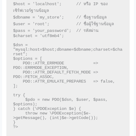
$host = 'localhost';      // หรือ IP ของ
เซิร์ฟเวอร์ฐานข้อมูล

$dbname = 'my_store';     // ชื่อฐานข้อมูล

$user = 'root';           // ชื่อผู้ใช้ฐานข้อมูล

$pass = 'your_password';  // รหัสผ่าน

$charset = 'utf8mb4';

$dsn = 
"mysql:host=$host;dbname=$dbname;charset=$cha
rset";

$options = [

    PDO::ATTR_ERRMODE            => 
PDO::ERRMODE_EXCEPTION,

    PDO::ATTR_DEFAULT_FETCH_MODE => 
PDO::FETCH_ASSOC,

    PDO::ATTR_EMULATE_PREPARES   => false,

];

try {

     $pdo = new PDO($dsn, $user, $pass, 
$options);

} catch (\PDOException $e) {

     throw new \PDOException($e-
>getMessage(), (int)$e->getCode());

}
