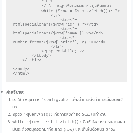
            <?php 

            // 3. วนลูปเพื่อแสดงผลข้อมูลทีละแถว

            while ($row = $stmt->fetch()): ?>

                <tr>

                    <td><?= 
htmlspecialchars($row['id']) ?></td>

                    <td><?= 
htmlspecialchars($row['name']) ?></td>

                    <td><?= 
number_format($row['price'], 2) ?></td>

                </tr>

            <?php endwhile; ?>

        </tbody>

    </table>

</body>

คำอธิบาย:
เราใช้
เพื่อนำการตั้งค่าการเชื่อมต่อเข้า
require 'config.php'
มา
คือการส่งคำสั่ง SQL ไปทำงาน
$pdo->query($sql)
คือหัวใจของการแสดงผล
while ($row = $stmt->fetch())
มันจะดึงข้อมูลออกมาทีละแถว (row) และเก็บในตัวแปร
$row