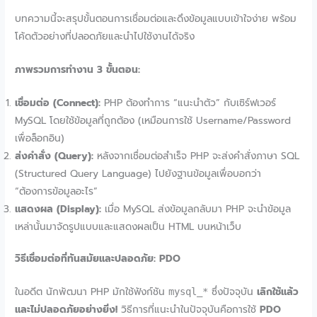
บทความนี้จะสรุปขั้นตอนการเชื่อมต่อและดึงข้อมูลแบบเข้าใจง่าย พร้อม
โค้ดตัวอย่างที่ปลอดภัยและนำไปใช้งานได้จริง
ภาพรวมการทำงาน 3 ขั้นตอน:
เชื่อมต่อ (Connect):
PHP ต้องทำการ “แนะนำตัว” กับเซิร์ฟเวอร์
MySQL โดยใช้ข้อมูลที่ถูกต้อง (เหมือนการใช้ Username/Password
เพื่อล็อกอิน)
ส่งคำสั่ง (Query):
หลังจากเชื่อมต่อสำเร็จ PHP จะส่งคำสั่งภาษา SQL
(Structured Query Language) ไปยังฐานข้อมูลเพื่อบอกว่า
“ต้องการข้อมูลอะไร”
แสดงผล (Display):
เมื่อ MySQL ส่งข้อมูลกลับมา PHP จะนำข้อมูล
เหล่านั้นมาจัดรูปแบบและแสดงผลเป็น HTML บนหน้าเว็บ
วิธีเชื่อมต่อที่ทันสมัยและปลอดภัย: PDO
ในอดีต นักพัฒนา PHP มักใช้ฟังก์ชัน
ซึ่งปัจจุบัน
เลิกใช้แล้ว
mysql_*
และไม่ปลอดภัยอย่างยิ่ง!
วิธีการที่แนะนำในปัจจุบันคือการใช้
PDO