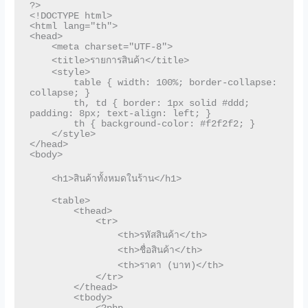
?>

<!DOCTYPE html>

<html lang="th">

<head>

    <meta charset="UTF-8">

    <title>รายการสินค้า</title>

    <style>

        table { width: 100%; border-collapse: 
collapse; }

        th, td { border: 1px solid #ddd; 
padding: 8px; text-align: left; }

        th { background-color: #f2f2f2; }

    </style>

</head>

<body>

    <h1>สินค้าทั้งหมดในร้าน</h1>

    <table>

        <thead>

            <tr>

                <th>รหัสสินค้า</th>

                <th>ชื่อสินค้า</th>

                <th>ราคา (บาท)</th>

            </tr>

        </thead>

        <tbody>
