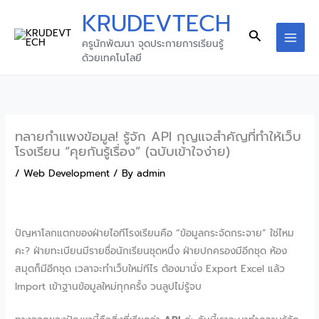
Skip
KRUDEVTECH
to
Search
ครูนักพัฒนา จุดประกายการเรียนรู้
content
MAI
ด้วยเทคโนโลยี
MEN
ทลายกำแพงข้อมูล! รู้จัก API กุญแจสำคัญที่ทำให้เว็บ
โรงเรียน “คุยกันรู้เรื่อง” (ฉบับเข้าใจง่าย)
/
Web Development
/ By
admin
ปัญหาโลกแตกของฝ่ายไอทีโรงเรียนคือ “ข้อมูลกระจัดกระจาย” ใช่ไหม
คะ? ฝ่ายทะเบียนมีรายชื่อนักเรียนชุดหนึ่ง ฝ่ายปกครองมีอีกชุด ห้อง
สมุดก็มีอีกชุด เวลาจะทำเว็บใหม่ทีไร ต้องมานั่ง Export Excel แล้ว
Import เข้าฐานข้อมูลใหม่ทุกครั้ง วนลูปไม่รู้จบ