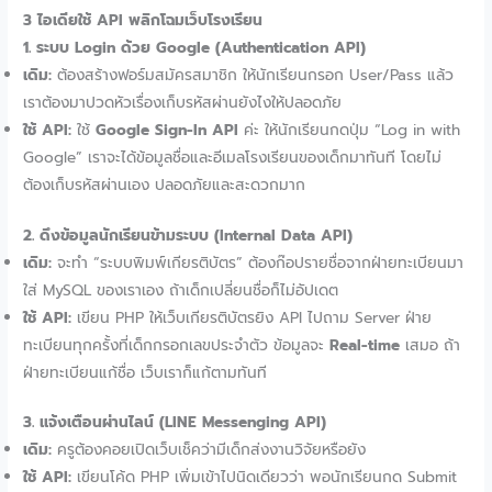
3 ไอเดียใช้ API พลิกโฉมเว็บโรงเรียน
1. ระบบ Login ด้วย Google (Authentication API)
เดิม:
ต้องสร้างฟอร์มสมัครสมาชิก ให้นักเรียนกรอก User/Pass แล้ว
เราต้องมาปวดหัวเรื่องเก็บรหัสผ่านยังไงให้ปลอดภัย
ใช้ API:
ใช้
Google Sign-In API
ค่ะ ให้นักเรียนกดปุ่ม “Log in with
Google” เราจะได้ข้อมูลชื่อและอีเมลโรงเรียนของเด็กมาทันที โดยไม่
ต้องเก็บรหัสผ่านเอง ปลอดภัยและสะดวกมาก
2. ดึงข้อมูลนักเรียนข้ามระบบ (Internal Data API)
เดิม:
จะทำ “ระบบพิมพ์เกียรติบัตร” ต้องก๊อปรายชื่อจากฝ่ายทะเบียนมา
ใส่ MySQL ของเราเอง ถ้าเด็กเปลี่ยนชื่อก็ไม่อัปเดต
ใช้ API:
เขียน PHP ให้เว็บเกียรติบัตรยิง API ไปถาม Server ฝ่าย
ทะเบียนทุกครั้งที่เด็กกรอกเลขประจำตัว ข้อมูลจะ
Real-time
เสมอ ถ้า
ฝ่ายทะเบียนแก้ชื่อ เว็บเราก็แก้ตามทันที
3. แจ้งเตือนผ่านไลน์ (LINE Messenging API)
เดิม:
ครูต้องคอยเปิดเว็บเช็คว่ามีเด็กส่งงานวิจัยหรือยัง
ใช้ API:
เขียนโค้ด PHP เพิ่มเข้าไปนิดเดียวว่า พอนักเรียนกด Submit