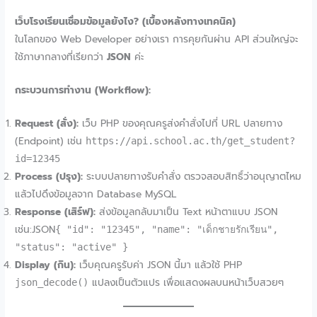
เว็บโรงเรียนเชื่อมข้อมูลยังไง? (เบื้องหลังทางเทคนิค)
ในโลกของ Web Developer อย่างเรา การคุยกันผ่าน API ส่วนใหญ่จะ
ใช้ภาษากลางที่เรียกว่า
JSON
ค่ะ
กระบวนการทำงาน (Workflow):
Request (สั่ง):
เว็บ PHP ของคุณครูส่งคำสั่งไปที่ URL ปลายทาง
(Endpoint) เช่น
https://api.school.ac.th/get_student?
id=12345
Process (ปรุง):
ระบบปลายทางรับคำสั่ง ตรวจสอบสิทธิ์ว่าอนุญาตไหม
แล้วไปดึงข้อมูลจาก Database MySQL
Response (เสิร์ฟ):
ส่งข้อมูลกลับมาเป็น Text หน้าตาแบบ JSON
เช่น:JSON
{ "id": "12345", "name": "เด็กชายรักเรียน",
"status": "active" }
Display (กิน):
เว็บคุณครูรับค่า JSON นี้มา แล้วใช้ PHP
แปลงเป็นตัวแปร เพื่อแสดงผลบนหน้าเว็บสวยๆ
json_decode()