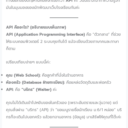
ทางออกของปัญหานี้คือสิ่งที่เรียกว่า
API
ค่ะ วันนี้เราจะมาทำความรู้จัก
มันในมุมมองของนักพัฒนาเว็บโรงเรียนกันค่ะ
API คืออะไร? (อธิบายแบบเห็นภาพ)
API (Application Programming Interface)
คือ “ตัวกลาง” ที่ช่วย
ให้ระบบคอมพิวเตอร์ 2 ระบบคุยกันได้ แม้จะเขียนด้วยภาษาคนละภาษา
ก็ตาม
เปรียบเทียบง่ายๆ แบบนี้ค่ะ:
คุณ (Web School):
คือลูกค้าที่นั่งในร้านอาหาร
ห้องครัว (Database ฝ่ายทะเบียน):
คือแหล่งวัตถุดิบและพ่อครัว
API:
คือ
“บริกร” (Waiter)
ค่ะ
คุณไม่ได้เดินเข้าไปหยิบของในครัวเอง (เพราะอันตรายและวุ่นวาย) แต่
คุณสั่งผ่าน “บริกร” (API) ว่า “ขอเมนูรายชื่อนักเรียน ม.6/1 หน่อย” บริ
กรก็จะเดินไปบอกครัว แล้วยกจานอาหาร (ข้อมูล) มาเสิร์ฟให้คุณที่โต๊ะค่ะ