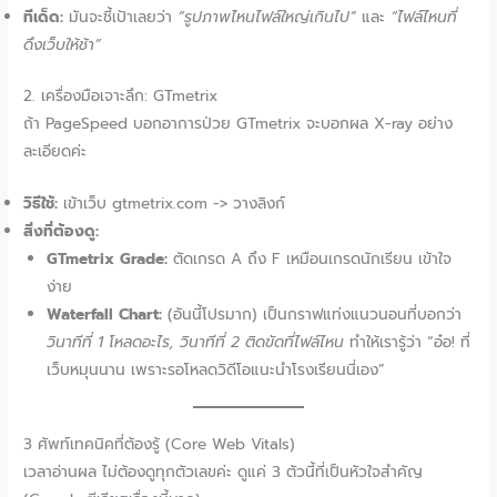
ทีเด็ด:
มันจะชี้เป้าเลยว่า
“รูปภาพไหนไฟล์ใหญ่เกินไป”
และ
“ไฟล์ไหนที่
ดึงเว็บให้ช้า”
2. เครื่องมือเจาะลึก: GTmetrix
ถ้า PageSpeed บอกอาการป่วย GTmetrix จะบอกผล X-ray อย่าง
ละเอียดค่ะ
วิธีใช้:
เข้าเว็บ gtmetrix.com -> วางลิงก์
สิ่งที่ต้องดู:
GTmetrix Grade:
ตัดเกรด A ถึง F เหมือนเกรดนักเรียน เข้าใจ
ง่าย
Waterfall Chart:
(อันนี้โปรมาก) เป็นกราฟแท่งแนวนอนที่บอกว่า
วินาทีที่ 1 โหลดอะไร, วินาทีที่ 2 ติดขัดที่ไฟล์ไหน
ทำให้เรารู้ว่า “อ๋อ! ที่
เว็บหมุนนาน เพราะรอโหลดวิดีโอแนะนำโรงเรียนนี่เอง”
3 ศัพท์เทคนิคที่ต้องรู้ (Core Web Vitals)
เวลาอ่านผล ไม่ต้องดูทุกตัวเลขค่ะ ดูแค่ 3 ตัวนี้ที่เป็นหัวใจสำคัญ