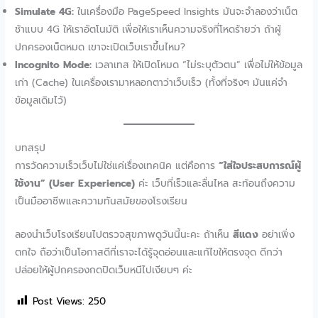
Simulate 4G:
ในเครื่องมือ PageSpeed Insights มันจะจำลองว่าเน็ต
ช้าแบบ 4G ให้เราอัตโนมัติ เพื่อให้เราเห็นความจริงที่โหดร้ายว่า ถ้าผู้
ปกครองเน็ตหมด เขาจะเปิดเว็บเราขึ้นไหม?
Incognito Mode:
เวลาเทส ให้เปิดโหมด “ไม่ระบุตัวตน” เพื่อไม่ให้ข้อมูล
เก่า (Cache) ในเครื่องเรามาหลอกตาว่าเว็บเร็ว (ทั้งที่จริงๆ มันแค่จำ
ข้อมูลเดิมไว้)
บทสรุป
การวัดความเร็วเว็บไม่ใช่แค่เรื่องเทคนิค แต่คือการ
“ใส่ใจประสบการณ์ผู้
ใช้งาน” (User Experience)
ค่ะ เว็บที่เร็วและลื่นไหล สะท้อนถึงความ
เป็นมืออาชีพและความทันสมัยของโรงเรียน
ลองนำเว็บโรงเรียนไปตรวจสุขภาพดูวันนี้นะคะ ถ้าเห็น
สีแดง
อย่าเพิ่ง
ตกใจ ถือว่าเป็นโอกาสดีที่เราจะได้รู้จุดอ่อนและแก้ไขให้ตรงจุด ดีกว่า
ปล่อยให้ผู้ปกครองกดปิดเว็บหนีไปเงียบๆ ค่ะ
Post Views:
250