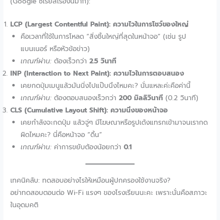
(Google ซีเรียสเรื่องนี้มาก):
LCP (Largest Contentful Paint): ความไวในการโชว์ของใหญ่
คือเวลาที่ใช้ในการโหลด “สิ่งชิ้นใหญ่ที่สุดในหน้าจอ” (เช่น รูป
แบนเนอร์ หรือหัวข้อข่าว)
เกณฑ์ผ่าน:
ต้องเร็วกว่า
2.5 วินาที
INP (Interaction to Next Paint): ความไวในการตอบสนอง
เคยกดปุ่มเมนูแล้วมันนิ่งไปแป๊บนึงไหมคะ? นั่นแหละค่ะคือค่านี้
เกณฑ์ผ่าน:
ต้องตอบสนองเร็วกว่า
200 มิลลิวินาที
(0.2 วินาที)
CLS (Cumulative Layout Shift): ความนิ่งของหน้าจอ
เคยกำลังจะกดปุ่ม แล้วจู่ๆ มีโฆษณาหรือรูปเด้งแทรกเข้ามาจนเรากด
ผิดไหมคะ? นี่คือหน้าจอ “ดิ้น”
เกณฑ์ผ่าน:
ค่าการขยับต้องน้อยกว่า
0.1
เทคนิคลับ: ทดสอบอย่างไรให้เหมือนผู้ปกครองใช้งานจริง?
อย่าทดสอบตอนต่อ Wi-Fi แรงๆ ของโรงเรียนนะคะ เพราะนั่นคือสภาวะ
ในอุดมคติ