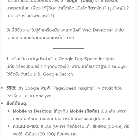
ความเร็วเว็บแบบมืออาชีพต้องใช้
“ข้อมูล” (Data)
จากเครื่องมือ
มาตรฐานโลก เพื่อจะได้รู้ชัดๆ ว่าที่ว่าอืด…มันอืดที่ตรงไหน? (รูปใหญ่ไป?
โค้ดรก? หรือเซิร์ฟเวอร์ช้า?)
วันนี้ดิฉันจะพาไปรู้จักเครื่องมือและเทคนิคที่ Web Developer ระดับ
โลกใช้กัน แต่ใช้งานง่ายจนใครก็ทำได้ค่ะ
1. เครื่องมือสามัญประจำบ้าน: Google PageSpeed Insights
นี่คือเครื่องมือเบอร์ 1 ที่ทุกคนต้องใช้ เพราะมันคือมาตรฐานที่ Google
ใช้จัดอันดับเว็บเราใน Google Search
วิธีใช้:
เข้า Google พิมพ์ “PageSpeed Insights” -> วางลิงก์เว็บ
โรงเรียน -> กด Analyze
สิ่งที่ต้องดู:
Mobile vs Desktop:
ให้ดูแท็บ
Mobile (มือถือ)
เป็นหลัก เพราะ
คะแนนจะโหดกว่าและสะท้อนการใช้งานจริงของผู้ปกครอง
คะแนน 0-100:
สีแดง (0-49) คือต้องรีบแก้, สีเหลือง (50-89) คือ
พอใช้, สีเขียว (90-100) คือเทพมาก