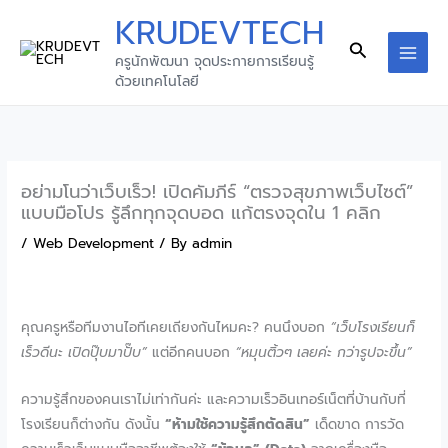
Skip
KRUDEVTECH
to
Search
ครูนักพัฒนา จุดประกายการเรียนรู้
content
MAI
ด้วยเทคโนโลยี
MEN
อย่ามโนว่าเว็บเร็ว! เปิดคัมภีร์ “ตรวจสุขภาพเว็บไซต์”
แบบมือโปร รู้ลึกทุกจุดบอด แก้ตรงจุดใน 1 คลิก
/
Web Development
/ By
admin
คุณครูหรือทีมงานไอทีเคยเถียงกันไหมคะ? คนนึงบอก
“เว็บโรงเรียนก็
เร็วดีนะ เปิดปุ๊บมาปั๊บ”
แต่อีกคนบอก
“หมุนติ้วๆ เลยค่ะ กว่ารูปจะขึ้น”
ความรู้สึกของคนเราไม่เท่ากันค่ะ และความเร็วอินเทอร์เน็ตที่บ้านกับที่
โรงเรียนก็ต่างกัน ดังนั้น
“ห้ามใช้ความรู้สึกตัดสิน”
เด็ดขาด การวัด