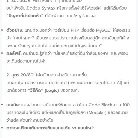
1. เริ่มต้นด้วย ‘Pain Point’ ที่ทุกคนเคยเจอ
อย่าเพิ่งรีบเปิดด้วย Syntax หรือการตั้งค่าเซิร์ฟเวอร์ค่ะ แต่ให้เริ่มด้วย
“ปัญหาที่น่าปวดหัว”
ที่นักพัฒนาส่วนใหญ่ต้องเจอ
ตัวอย่าง:
แทนที่จะบอกว่า “วิธีเขียน PHP เชื่อมต่อ MySQL” ให้ลองเริ่ม
ว่า “เคยไหมคะ? เขียนระบบงบประมาณโรงเรียนอยู่ดีๆ ฐานข้อมูลก็ค้าง
เพราะ Query ช้าเกินไป วันนี้เราจะมาแก้ปัญหานี้กันค่ะ”
ผลลัพธ์:
คนอ่านจะรู้สึกว่า “นี่แหละคือสิ่งที่ฉันกำลังมองหา!” และพร้อม
จะเดินต่อตามคุณไปค่ะ
2. สูตร 20/80: โค้ดน้อยลง คำอธิบายมากขึ้น
คนอ่านไม่ได้ต้องการแค่โค้ดที่รันได้ (เพราะเขาสามารถหาได้จาก AI) แต่
เขาต้องการ
“วิธีคิด” (Logic)
ของคุณค่ะ
เทคนิค:
แบ่งส่วนการอธิบายให้ชัดเจน อย่าโยน Code Block ยาว 100
บรรทัดลงไปทีเดียว แต่ให้แยกเป็นโมดูลย่อยๆ (Modular) แล้วอธิบาย
ว่าแต่ละส่วนทำงานอย่างไร
ตารางเปรียบเทียบการเขียนแบบเดิม vs แบบใหม่: