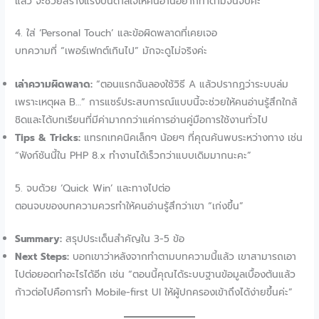
แล้ว จะช่วยสร้างแรงบันดาลใจให้คนอ่านอยากทำตามจนจบค่ะ
4. ใส่ ‘Personal Touch’ และข้อผิดพลาดที่เคยเจอ
บทความที่ “เพอร์เฟกต์เกินไป” มักจะดูไม่จริงค่ะ
เล่าความผิดพลาด:
“ตอนแรกฉันลองใช้วิธี A แล้วปรากฏว่าระบบล่ม
เพราะเหตุผล B…” การแชร์ประสบการณ์แบบนี้จะช่วยให้คนอ่านรู้สึกใกล้
ชิดและได้บทเรียนที่มีค่ามากกว่าแค่การอ่านคู่มือการใช้งานทั่วไป
Tips & Tricks:
แทรกเทคนิคเล็กๆ น้อยๆ ที่คุณค้นพบระหว่างทาง เช่น
“ฟังก์ชันนี้ใน PHP 8.x ทำงานได้เร็วกว่าแบบเดิมมากนะคะ”
5. จบด้วย ‘Quick Win’ และทางไปต่อ
ตอนจบของบทความควรทำให้คนอ่านรู้สึกว่าเขา “เก่งขึ้น”
Summary:
สรุปประเด็นสำคัญใน 3-5 ข้อ
Next Steps:
บอกเขาว่าหลังจากทำตามบทความนี้แล้ว เขาสามารถเอา
ไปต่อยอดทำอะไรได้อีก เช่น “ตอนนี้คุณได้ระบบฐานข้อมูลเบื้องต้นแล้ว
ก้าวต่อไปคือการทำ Mobile-first UI ให้ผู้ปกครองเข้าถึงได้ง่ายขึ้นค่ะ”