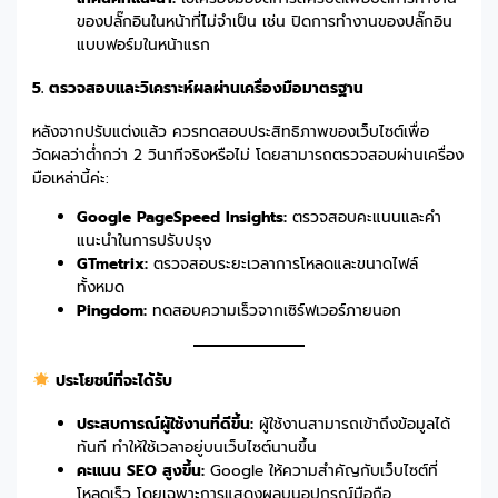
ของปลั๊กอินในหน้าที่ไม่จำเป็น เช่น ปิดการทำงานของปลั๊กอิน
แบบฟอร์มในหน้าแรก
5. ตรวจสอบและวิเคราะห์ผลผ่านเครื่องมือมาตรฐาน
หลังจากปรับแต่งแล้ว ควรทดสอบประสิทธิภาพของเว็บไซต์เพื่อ
วัดผลว่าต่ำกว่า 2 วินาทีจริงหรือไม่ โดยสามารถตรวจสอบผ่านเครื่อง
มือเหล่านี้ค่ะ:
Google PageSpeed Insights:
ตรวจสอบคะแนนและคำ
แนะนำในการปรับปรุง
GTmetrix:
ตรวจสอบระยะเวลาการโหลดและขนาดไฟล์
ทั้งหมด
Pingdom:
ทดสอบความเร็วจากเซิร์ฟเวอร์ภายนอก
ประโยชน์ที่จะได้รับ
ประสบการณ์ผู้ใช้งานที่ดีขึ้น:
ผู้ใช้งานสามารถเข้าถึงข้อมูลได้
ทันที ทำให้ใช้เวลาอยู่บนเว็บไซต์นานขึ้น
คะแนน SEO สูงขึ้น:
Google ให้ความสำคัญกับเว็บไซต์ที่
โหลดเร็ว โดยเฉพาะการแสดงผลบนอุปกรณ์มือถือ