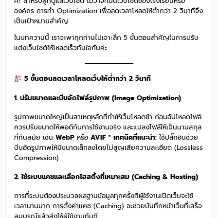
ค่ะ สำหรับผู้ที่ดูแลเว็บไซต์ ไม่ว่าจะเป็นเว็บไซต์ของโรงเรียนหรือ
องค์กร การทำ Optimization เพื่อลดเวลาโหลดให้ต่ำกว่า 2 วินาทีจึง
เป็นเป้าหมายสำคัญ
ในบทความนี้ เราจะพาทุกท่านไปเจาะลึก 5 ขั้นตอนสำคัญในการปรับ
แต่งเว็บไซต์ให้โหลดเร็วทันใจกันค่ะ
5 ขั้นตอนลดเวลาโหลดเว็บให้ต่ำกว่า 2 วินาที
1. ปรับขนาดและบีบอัดไฟล์รูปภาพ (Image Optimization)
รูปภาพขนาดใหญ่เป็นสาเหตุหลักที่ทำให้เว็บโหลดช้า ก่อนอัปโหลดไฟล์
ควรปรับขนาดให้พอดีกับการใช้งานจริง และแปลงไฟล์ให้เป็นนามสกุล
ที่ทันสมัย เช่น
WebP
หรือ
AVIF
*
เทคนิคที่แนะนำ:
ใช้ปลั๊กอินช่วย
บีบอัดรูปภาพให้มีขนาดเล็กลงโดยไม่สูญเสียความละเอียด (Lossless
Compression)
2. ใช้ระบบแคชและเลือกโฮสติ้งที่เหมาะสม (Caching & Hosting)
การที่ระบบต้องประมวลผลฐานข้อมูลทุกครั้งที่ผู้ใช้งานเปิดเว็บจะใช้
เวลานานมาก การตั้งค่าแคช (Caching) จะช่วยบันทึกหน้าเว็บที่เสร็จ
สมบูรณ์แล้วส่งให้ผู้ใช้งานทันที