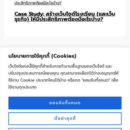
Case Study: สร้างเว็บไซต์โรงเรียน (และเว็บ
ธุรกิจ) ให้มีประสิทธิภาพต้องมีอะไรบ้าง?
นโยบายการใช้คุกกี้ (Cookies)
เว็บไซต์แห่งนี้ใช้คุกกี้สำหรับการทำงานพื้นฐานของเว็บไซต์ และ
"เพราะเทคโนโลยีไม่ใช่เรื่องยาก ถ้าเริ่มเรียนรู้ไปด้วยกัน"
ปรับปรุงประสบการณ์ของคุณ คุณสามารถเลือกได้ว่าจะอนุญาตให้
Facebook
YouTube
ใช้งาน Cookie ประเภทไหนได้บ้าง หรือกด "ยอมรับทั้งหมด" เพื่อ
ใช้งานทุกประเภท
ยอมรับทั้งหมด
Copyright © 2026 ครูนักพัฒนา จุดประกายการเรียนรู้ด้วยเทคโนโลยี |
ตั้งค่าคุกกี้
KRUDEVTECH
Dev by Pichayanart Reerak