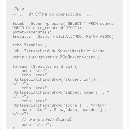
<?php

// ... นำเข้าไฟล์ db_connect.php ...

$stmt = $conn->prepare("SELECT * FROM scores 
ORDER BY date_recorded DESC");

$stmt->execute();

$results = $stmt->fetchAll(PDO::FETCH_ASSOC);

echo "<table>";

echo "<tr><th>รหัสนักเรียน</th><th>วิชา</th>
<th>คะแนน</th><th>วันที่บันทึก</th></tr>";

foreach ($results as $row) {

    echo "<tr>";

    echo "<td>" . 
htmlspecialchars($row['student_id']) . "
</td>";

    echo "<td>" . 
htmlspecialchars($row['subject_name']) . "
</td>";

    echo "<td>" . 
htmlspecialchars($row['score']) . "</td>";

    echo "<td>" . $row['date_recorded'] . "
</td>";

    // เพิ่มปุ่มแก้ไข/ลบในส่วนนี้

    echo "</tr>";
