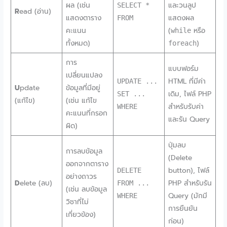
ผล (เช่น
และวนลูป
SELECT *
R
ead (อ่าน)
แสดงตาราง
แสดงผล
FROM
คะแนน
(
หรือ
while
ทั้งหมด)
)
foreach
การ
แบบฟอร์ม
เปลี่ยนแปลง
HTML ที่มีค่า
UPDATE ...
U
pdate
ข้อมูลที่มีอยู่
เดิม, ไฟล์ PHP
SET ...
(แก้ไข)
(เช่น แก้ไข
สำหรับรับค่า
WHERE
คะแนนที่กรอก
และรัน Query
ผิด)
ปุ่มลบ
การลบข้อมูล
(Delete
ออกจากตาราง
button), ไฟล์
DELETE
อย่างถาวร
D
elete (ลบ)
PHP สำหรับรัน
FROM ...
(เช่น ลบข้อมูล
Query (มักมี
WHERE
วิชาที่ไม่
การยืนยัน
เกี่ยวข้อง)
ก่อน)