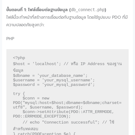
ขั้นตอนที่ 1: ไฟล์เชื่อมต่อฐานข้อมูล (
)
db_connect.php
ไฟล์นี้จะทำหน้าที่สร้างการเชื่อมต่อกับฐานข้อมูล โดยใช้รูปแบบ PDO ที่มี
ความปลอดภัยสูงกว่า:
PHP
<?php

$host = 'localhost'; // หรือ IP Address ของฐาน
ข้อมูล

$dbname = 'your_database_name';

$username = 'your_mysql_username';

$password = 'your_mysql_password';

try {

    $conn = new 
PDO("mysql:host=$host;dbname=$dbname;charset=
utf8", $username, $password);

    $conn->setAttribute(PDO::ATTR_ERRMODE, 
PDO::ERRMODE_EXCEPTION);

    // echo "Connection successful"; // ใช้
สำหรับทดสอบ

} catch(PDOException $e) {
