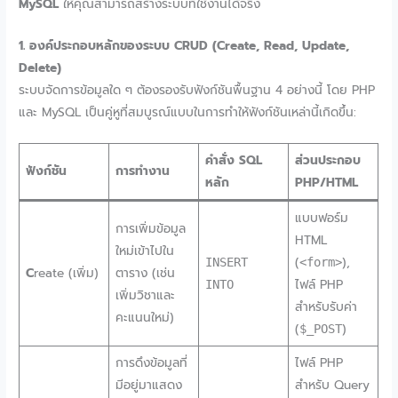
MySQL
ให้คุณสามารถสร้างระบบที่ใช้งานได้จริง
1. องค์ประกอบหลักของระบบ CRUD (Create, Read, Update,
Delete)
ระบบจัดการข้อมูลใด ๆ ต้องรองรับฟังก์ชันพื้นฐาน 4 อย่างนี้ โดย PHP
และ MySQL เป็นคู่หูที่สมบูรณ์แบบในการทำให้ฟังก์ชันเหล่านี้เกิดขึ้น:
คำสั่ง SQL
ส่วนประกอบ
ฟังก์ชัน
การทำงาน
หลัก
PHP/HTML
แบบฟอร์ม
การเพิ่มข้อมูล
HTML
ใหม่เข้าไปใน
(
),
INSERT
<form>
C
reate (เพิ่ม)
ตาราง (เช่น
ไฟล์ PHP
INTO
เพิ่มวิชาและ
สำหรับรับค่า
คะแนนใหม่)
(
)
$_POST
การดึงข้อมูลที่
ไฟล์ PHP
มีอยู่มาแสดง
สำหรับ Query