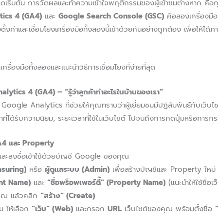
งจุดเริ่มต้น การวัดผลและทำความเข้าใจพฤติกรรมของผู้เข้าชมต่างหาก คือ
tics 4 (GA4)
และ
Google Search Console (GSC)
คือสองเครื่องมือฟ
้งค่าและเชื่อมโยงเครื่องมือทั้งสองนี้เข้าด้วยกันอย่างถูกต้อง เพื่อให้
รื่องมือทั้งสองและแนะนำวิธีการเชื่อมโยงที่ง่ายที่สุด
alytics 4 (GA4) – “รู้ว่าลูกค้าทำอะไรในบ้านของเรา”
Google Analytics ที่ช่วยให้คุณทราบว่าผู้เยี่ยมชมมีปฏิสัมพันธ์กับเว็บ
้าที่ได้รับความนิยม, ระยะเวลาที่ใช้ในเว็บไซต์ ไปจนถึงการกดปุ่มหรือการก
 GA4 และ Property
ละลงชื่อเข้าใช้ด้วยบัญชี Google ของคุณ
easuring)
หรือ
ผู้ดูแลระบบ (Admin)
เพื่อสร้างบัญชีและ Property ใหม่
unt Name)
และ
“ชื่อพร็อพเพอร์ตี้” (Property Name)
(แนะนำให้ใช้ชื่อ
คุณ แล้วคลิก
“สร้าง” (Create)
ม ให้เลือก
“เว็บ” (Web)
และกรอก
URL
เว็บไซต์ของคุณ พร้อมตั้งชื่อ