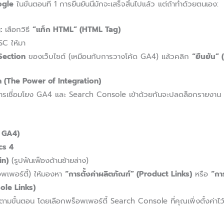
ogle
ในขั้นตอนที่ 1 การยืนยันนี้มักจะเสร็จสิ้นไปแล้ว แต่ถ้าทำด้วยตนเอง:
:
เลือกวิธี
“แท็ก HTML” (HTML Tag)
SC ให้มา
Section
ของเว็บไซต์ (เหมือนกับการวางโค้ด GA4) แล้วคลิก
“ยืนยัน” 
ูล (The Power of Integration)
สุด การเชื่อมโยง GA4 และ Search Console เข้าด้วยกันจะปลดล็อกรายงาน
น GA4)
cs 4
in)
(รูปฟันเฟืองด้านซ้ายล่าง)
พเพอร์ตี้) ให้มองหา
“การตั้งค่าผลิตภัณฑ์” (Product Links)
หรือ
“กา
ole Links)
ามขั้นตอน โดยเลือกพร็อพเพอร์ตี้ Search Console ที่คุณเพิ่งตั้งค่าไว