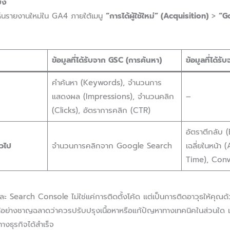
โยง
ะเห็นรายงานใหม่ใน GA4 ภายใต้เมนู
“การได้ผู้ใช้ใหม่” (Acquisition)
>
“G
ข้อมูลที่ได้รับจาก GSC (การค้นหา)
ข้อมูลที่ได้
คำค้นหา (Keywords), จำนวนการ
แสดงผล (Impressions), จำนวนคลิก
–
(Clicks), อัตราการคลิก (CTR)
อัตราตีกลับ 
่วไป
จำนวนการคลิกจาก Google Search
เฉลี่ยในหน้
Time), Conv
ะ Search Console ไม่ใช่แค่การติดตั้งโค้ด แต่เป็นการติดอาวุธให้คุณด้วย
อย่างชาญฉลาดว่าควรปรับปรุงเนื้อหาหรือแก้ปัญหาทางเทคนิคในส่วนใด เพื่อ
งธุรกิจได้สำเร็จ