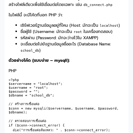
สร้างไฟล์เดียวเพื่อใช้เชื่อมต่อโดยเฉพาะ เช่น
db_connect.php
ในไฟล์นี้ จะมีโค้ดที่บอก PHP ว่า:
เซิร์ฟเวอร์ฐานข้อมูลอยู่ที่ไหน (Host: มักจะเป็น
)
localhost
ชื่อผู้ใช้ (Username: มักจะเป็น
ในเครื่องทดสอบ)
root
รหัสผ่าน (Password: มักจะว่างไว้ใน XAMPP)
จะเชื่อมต่อไปยังฐานข้อมูลชื่ออะไร (Database Name:
)
school_db
ตัวอย่างโค้ด (แบบง่าย – mysqli):
PHP
<?php

$servername = "localhost";

$username = "root";

$password = "";

$dbname = "school_db";

// สร้างการเชื่อมต่อ

$conn = new mysqli($servername, $username, $password, 
$dbname);

// ตรวจสอบการเชื่อมต่อ

if ($conn->connect_error) {

  die("การเชื่อมต่อล้มเหลว: " . $conn->connect_error);
