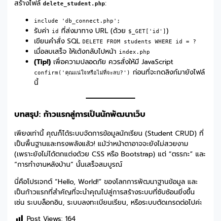
สร้างไฟล์
:
delete_student.php
include 'db_connect.php';
รับค่า
ที่ส่งมาทาง URL (ด้วย
)
id
$_GET['id']
เขียนคำสั่ง SQL
DELETE FROM students WHERE id = ?
เมื่อลบเสร็จ ให้เด้งกลับไปหน้า
index.php
(Tip!)
เพื่อความปลอดภัย ควรสั่งให้มี JavaScript
ก่อนที่จะกดลิงก์มายังไฟล์
confirm('คุณแน่ใจหรือไม่ที่จะลบ?')
นี้
บทสรุป: ก้าวแรกสู่การเป็นนักพัฒนาเว็บ
เพียงเท่านี้ คุณก็ได้ระบบจัดการข้อมูลนักเรียน (Student CRUD) ที่
เป็นพื้นฐานและทรงพลังแล้ว! แม้ว่าหน้าตาอาจจะยังไม่สวยงาม
(เพราะยังไม่ได้ตกแต่งด้วย CSS หรือ Bootstrap) แต่ “ตรรกะ” และ
“การทำงานหลังบ้าน” นั้นเสร็จสมบูรณ์
นี่คือโปรเจกต์ “Hello, World!” ของโลกการพัฒนาฐานข้อมูล และ
เป็นก้าวแรกที่สำคัญที่จะนำคุณไปสู่การสร้างระบบที่ซับซ้อนยิ่งขึ้น
เช่น ระบบล็อกอิน, ระบบลงทะเบียนเรียน, หรือระบบตัดเกรดต่อไปค่ะ
Post Views:
164