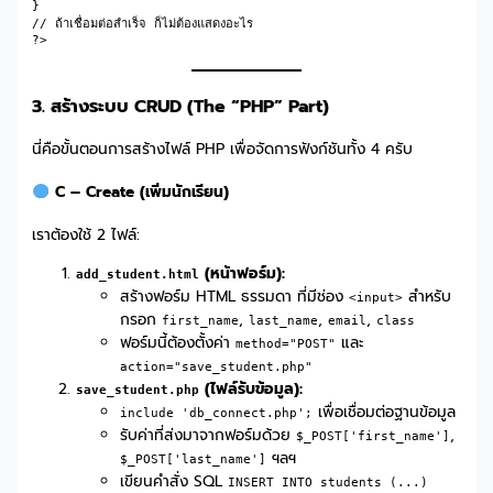
}

// ถ้าเชื่อมต่อสำเร็จ ก็ไม่ต้องแสดงอะไร

3. สร้างระบบ CRUD (The “PHP” Part)
นี่คือขั้นตอนการสร้างไฟล์ PHP เพื่อจัดการฟังก์ชันทั้ง 4 ครับ
C – Create (เพิ่มนักเรียน)
เราต้องใช้ 2 ไฟล์:
(หน้าฟอร์ม):
add_student.html
สร้างฟอร์ม HTML ธรรมดา ที่มีช่อง
สำหรับ
<input>
กรอก
,
,
,
first_name
last_name
email
class
ฟอร์มนี้ต้องตั้งค่า
และ
method="POST"
action="save_student.php"
(ไฟล์รับข้อมูล):
save_student.php
เพื่อเชื่อมต่อฐานข้อมูล
include 'db_connect.php';
รับค่าที่ส่งมาจากฟอร์มด้วย
,
$_POST['first_name']
ฯลฯ
$_POST['last_name']
เขียนคำสั่ง SQL
INSERT INTO students (...)