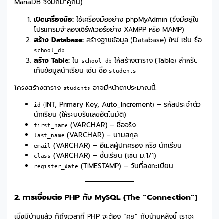
MariaDB ซึ่งมักมาคู่กัน)
เปิดเครื่องมือ:
ใช้เครื่องมืออย่าง phpMyAdmin (ซึ่งมีอยู่ใน
โปรแกรมจำลองเซิร์ฟเวอร์อย่าง XAMPP หรือ MAMP)
สร้าง Database:
สร้างฐานข้อมูล (Database) ใหม่ เช่น ชื่อ
school_db
สร้าง Table:
ใน
ให้สร้างตาราง (Table) สำหรับ
school_db
เก็บข้อมูลนักเรียน เช่น ชื่อ
students
โครงสร้างตาราง
อาจมีหน้าตาประมาณนี้:
students
(INT, Primary Key, Auto_Increment) – รหัสประจำตัว
id
นักเรียน (ให้ระบบรันเลขอัตโนมัติ)
(VARCHAR) – ชื่อจริง
first_name
(VARCHAR) – นามสกุล
last_name
(VARCHAR) – อีเมลผู้ปกครอง หรือ นักเรียน
email
(VARCHAR) – ชั้นเรียน (เช่น ม.1/1)
class
(TIMESTAMP) – วันที่ลงทะเบียน
register_date
2. การเชื่อมต่อ PHP กับ MySQL (The “Connection”)
เมื่อมีบ้านแล้ว ก็ถึงเวลาที่ PHP จะต้อง “คุย” กับบ้านหลังนี้ เราจะ