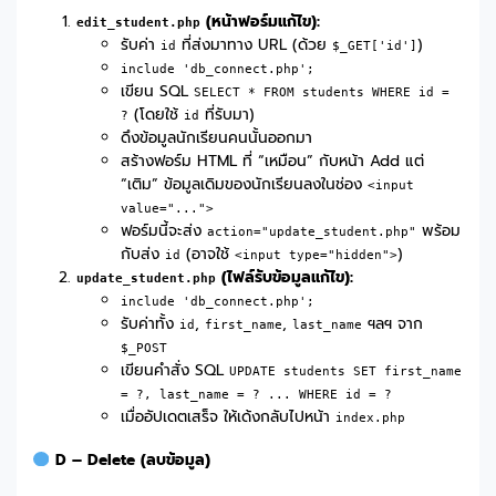
(หน้าฟอร์มแก้ไข):
edit_student.php
รับค่า
ที่ส่งมาทาง URL (ด้วย
)
id
$_GET['id']
include 'db_connect.php';
เขียน SQL
SELECT * FROM students WHERE id =
(โดยใช้
ที่รับมา)
?
id
ดึงข้อมูลนักเรียนคนนั้นออกมา
สร้างฟอร์ม HTML ที่ “เหมือน” กับหน้า Add แต่
“เติม” ข้อมูลเดิมของนักเรียนลงในช่อง
<input
value="...">
ฟอร์มนี้จะส่ง
พร้อม
action="update_student.php"
กับส่ง
(อาจใช้
)
id
<input type="hidden">
(ไฟล์รับข้อมูลแก้ไข):
update_student.php
include 'db_connect.php';
รับค่าทั้ง
,
,
ฯลฯ จาก
id
first_name
last_name
$_POST
เขียนคำสั่ง SQL
UPDATE students SET first_name
= ?, last_name = ? ... WHERE id = ?
เมื่ออัปเดตเสร็จ ให้เด้งกลับไปหน้า
index.php
D – Delete (ลบข้อมูล)