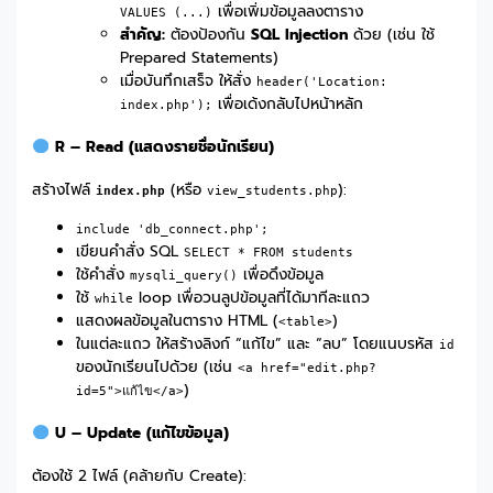
เพื่อเพิ่มข้อมูลลงตาราง
VALUES (...)
สำคัญ:
ต้องป้องกัน
SQL Injection
ด้วย (เช่น ใช้
Prepared Statements)
เมื่อบันทึกเสร็จ ให้สั่ง
header('Location:
เพื่อเด้งกลับไปหน้าหลัก
index.php');
R – Read (แสดงรายชื่อนักเรียน)
สร้างไฟล์
(หรือ
):
index.php
view_students.php
include 'db_connect.php';
เขียนคำสั่ง SQL
SELECT * FROM students
ใช้คำสั่ง
เพื่อดึงข้อมูล
mysqli_query()
ใช้
loop เพื่อวนลูปข้อมูลที่ได้มาทีละแถว
while
แสดงผลข้อมูลในตาราง HTML (
)
<table>
ในแต่ละแถว ให้สร้างลิงก์ “แก้ไข” และ “ลบ” โดยแนบรหัส
id
ของนักเรียนไปด้วย (เช่น
<a href="edit.php?
)
id=5">แก้ไข</a>
U – Update (แก้ไขข้อมูล)
ต้องใช้ 2 ไฟล์ (คล้ายกับ Create):