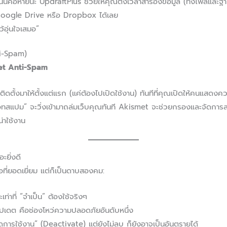
ั่นคือหายนะ UpdraftPlus ช่วยให้คุณตั้งเวลาสำรองข้อมูล (ทั้งไฟล์และฐาน
ง Google Drive หรือ Dropbox ได้เลย
้อุ่นใจเสมอ”
ti-Spam)
met Anti-Spam
จะติดตั้งมาให้ตั้งแต่แรก (แค่ต้องไปเปิดใช้งาน) ทันทีที่คุณเปิดให้คนแส
ทสแปม” จะวิ่งเข้ามาถล่มเว็บคุณทันที Akismet จะช่วยกรองและจัดการสแป
่าใช้งาน
อะยิ่งดี
มือที่ยอดเยี่ยม แต่ก็เป็นดาบสองคม:
เท่าที่ “จำเป็น” ต้องใช้จริงๆ
่อัปเดต คือช่องโหว่ความปลอดภัยอันดับหนึ่ง
ปิดการใช้งาน” (Deactivate) แต่ยังไม่ลบ ก็ยังอาจเป็นอันตรายได้