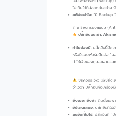
ไม่มีไฟล์สำรอง (Backup) น
ไปเก็บไว้ที่ปลอดภัยอย่า
คติประจำใจ:
“มี Backup ไว
7. เครื่องกรองสแปม (An
ปลั๊กอินแนะนำ: Akis
ทำไมต้องมี:
ปลั๊กอินนี้มัก
หรือมีแบบฟอร์มติดต่อ “บอ
ทำให้เว็บของคุณสะอาดและน
ข้อควรระวัง: ไม่ใช่ยิ่งเย
จำไว้ว่า ปลั๊กอินคือเครื่อง
ยิ่งเยอะ ยิ่งช้า:
ติดตั้งเฉพาะ
อัปเดตเสมอ:
ปลั๊กอินที่ไม
ลบอันที่ไม่ใช้:
ปลั๊กอินที่ “