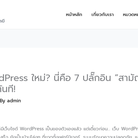
หน้าหลัก
เกี่ยวกับเรา
หมวดหมู
ลยี
dPress ใหม่? นี่คือ 7 ปลั๊กอิน “สาม
ันที!
 By
admin
ก็มีเว็บไซต์ WordPress เป็นของตัวเองแล้ว แต่เดี๋ยวก่อน… เว็บ WordPress
้างเสร็จ ยังเป็นบ้านโล่งๆ ที่ขาดทั้งเฟอร์นิเจอร์, ระบบรักษาความปลอดภัย,