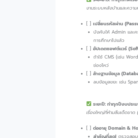
งานระบบหลังบ้านและความป
[ ]
เปลี่ยนรหัสผ่าน (Pas
บังคับให้ Admin และครู
การศึกษาไปแล้ว
[ ]
อัปเดตซอฟต์แวร์ (So
ถ้าใช้ CMS (เช่น Wor
ช่องโหว่
[ ]
ล้างฐานข้อมูล (Data
ลบข้อมูลขยะ เช่น Spam
ระยะปี: ทำทุกปีงบประ
เรื่องใหญ่ที่ห้ามลืมเด็ดขา
[ ]
ต่ออายุ Domain & Ho
สำคัญที่สุด!
ตรวจสอบวัน