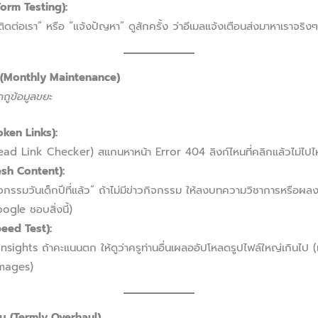
orm Testing):
่อเรา” หรือ “แจ้งปัญหา” ดูสักครั้ง ว่าอีเมลแจ้งเตือนส่งมาหาเราจริง
น (Monthly Maintenance)
ดถูข้อมูลขยะ
roken Links):
 Dead Link Checker) สแกนหาหน้า Error 404 ลิงก์ไหนที่คลิกแล้วไม่ไปไห
resh Content):
กิจกรรมวันเด็กปีที่แล้ว” ถ้าไม่มีข่าวกิจกรรม ให้ลงบทความวิชาการหรือผลง
ogle ชอบสิ่งนี้)
eed Test):
ights ถ้าคะแนนตก ให้ดูว่าครูท่านอื่นเผลออัปโหลดรูปไฟล์ใหญ่เกินไป (เช
Images)
ยน (Termly Overhaul)