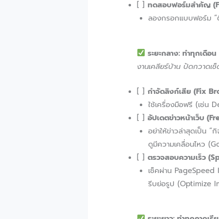
[ ]
ทดสอบฟอร์มสำคัญ (F
ลองกรอกแบบฟอร์ม “ติดต
ระยะกลาง: ทำทุกเดือ
งานเคลียร์บ้าน ปัดกวาดเช็
[ ]
กำจัดลิงก์เสีย (Fix B
ใช้เครื่องมือฟรี (เช่น
[ ]
อัปเดตข่าวหน้าเว็บ (F
อย่าให้ข่าวล่าสุดเป็น “
ดูมีความเคลื่อนไหว (Go
[ ]
ตรวจสอบความเร็ว (Sp
เช็คผ่าน PageSpeed Ins
รีบย่อรูป (Optimize 
ระยะยาว: ทำทุกภาคเรี