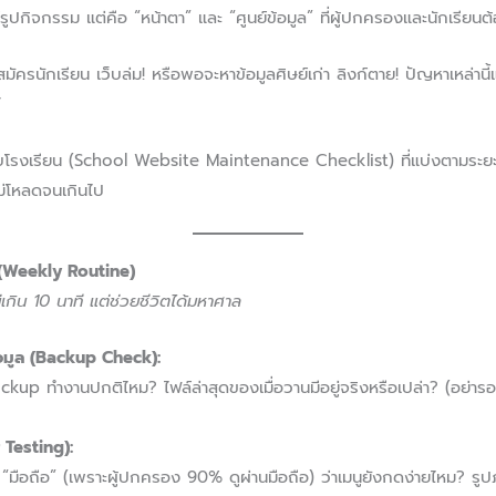
ชว์รูปกิจกรรม แต่คือ “หน้าตา” และ “ศูนย์ข้อมูล” ที่ผู้ปกครองและนักเรียนต
ครนักเรียน เว็บล่ม! หรือพอจะหาข้อมูลศิษย์เก่า ลิงก์ตาย! ปัญหาเหล่านี้
”
บโรงเรียน (School Website Maintenance Checklist) ที่แบ่งตามระยะเว
ม่โหลดจนเกินไป
์ (Weekly Routine)
ม่เกิน 10 นาที แต่ช่วยชีวิตได้มหาศาล
มูล (Backup Check):
kup ทำงานปกติไหม? ไฟล์ล่าสุดของเมื่อวานมีอยู่จริงหรือเปล่า? (อย่ารอจน
 Testing):
“มือถือ” (เพราะผู้ปกครอง 90% ดูผ่านมือถือ) ว่าเมนูยังกดง่ายไหม? รูป