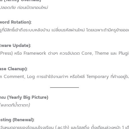
ลอดภัย ก่อนเปิดเทอมใหม่
sword Rotation):
ที่มีสิทธิ์เข้าถึงระบบหลังบ้าน เปลี่ยนรหัสผ่านใหม่ โดยเฉพาะถ้ามีครูย้าย
ftware Update):
dPress) หรือ Framework ต่างๆ ควรอัปเดต Core, Theme และ Plugin เป
base Cleanup):
 Comment, Log การเข้าใช้งานเก่าๆ หรือไฟล์ Temporary ที่ค้างอยู่ในระ
มาณ (Yearly Big Picture)
ด (พลาดทีน้ำตาตก)
sting (Renewal):
หมดอายุของโดเมนโรงเรียน (.ac.th) และโฮสติ้ง ตั้งเตือนล่วงหน้า 1 เดื