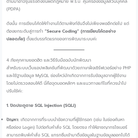
ตามมาอาจรุนแรงถึงขั้นผิดกฎหมาย พ.ร.บ. คุ้มครองข้อมูลส่วนบุคคล
(PDPA)
ดังนั้น การเขียนโค้ดให้ทำงานได้ตามฟังก์ชันจึงไม่เพียงพออีกต่อไป แต่
ต้องยกระดับสู่การทำ
“Secure Coding” (การเขียนโค้ดอย่าง
ปลอดภัย)
ตั้งแต่บรรทัดแรกของการพัฒนาระบบค่ะ
4 ภัยคุกคามยอดฮิต และวิธีรับมือฉบับนักพัฒนา
สำหรับระบบเว็บแอปพลิเคชันที่พัฒนาด้วยภาษาฝั่งเซิร์ฟเวอร์อย่าง PHP
และใช้ฐานข้อมูล MySQL ช่องโหว่มักเกิดจากการรับข้อมูลจากผู้ใช้งาน
โดยไม่ตรวจสอบให้ดี นี่คือจุดบอดหลักๆ และแนวทางแก้ไขที่ควรนำไป
ปรับใช้ค่ะ:
1. ปิดประตูตาย SQL Injection (SQLi)
ปัญหา:
เกิดจากการที่ระบบนำข้อความที่ผู้ใช้กรอก (เช่น ในช่องค้นหา
หรือช่อง Login) ไปต่อกับคำสั่ง SQL โดยตรง ทำให้อาชญากรไซเบอร์
สามารถพิมพ์คำสั่ง SQL แทรกซึมเข้ามาดึงข้อมูลในฐานข้อมูลออกไปได้