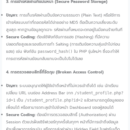
3. การเข้ารหัสผ่านที่แน่นหนา (Secure Password Storage)
ปัญหา:
การเก็บรหัสผ่านเป็นข้อความธรรมดา (Plain Text) หรือใช้การ
เข้ารหัสแบบเก่าที่ถอดรหัสได้ง่ายอย่าง MD5 ถือเป็นความเสี่ยงระดับ
สูงสุด หากฐานข้อมูลถูกเจาะ รหัสผ่านทั้งหมดจะตกอยู่ในมือคนร้ายทันที
Secure Coding:
ต้องใช้ฟังก์ชันการแฮช (Hashing) ที่มีความ
ปลอดภัยสูงและรองรับการทำ Salting (การเติมข้อความสุ่มเข้าไปก่อน
แฮช) เช่น ฟังก์ชัน
ใน PHP รุ่นใหม่ๆ ซึ่งจะทำให้
password_hash()
การเดารหัสผ่านย้อนกลับแทบจะเป็นไปไม่ได้เลย
4. การตรวจสอบสิทธิ์ที่รัดกุม (Broken Access Control)
ปัญหา:
ระบบอนุญาตให้ผู้ใช้เข้าถึงหน้าที่ไม่ควรเข้าถึงได้ เช่น นักเรียน
เปลี่ยน URL บนช่อง Address Bar จาก
/student_profile.php?
เป็น
แล้วสามารถดูข้อมูลของ
id=1
/student_profile.php?id=2
เพื่อนได้ หรือสามารถทะลุเข้าไปยังหน้า Dashboard ของผู้สอนได้
Secure Coding:
ต้องมีการตรวจสอบสิทธิ์ (Authorization) ผ่าน
Session ตัวแปรฝั่งเซิร์ฟเวอร์ทุกครั้งในทุกๆ หน้าที่มีการเข้าถึงข้อมูล
ห้ามพึ่งพาการซ่อนปุ่ม หรือการส่งค่าผ่าน Hidden Field ในฟอร์มเด็ด