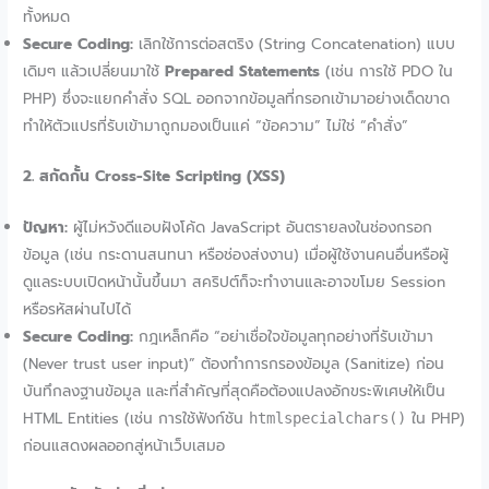
ทั้งหมด
Secure Coding:
เลิกใช้การต่อสตริง (String Concatenation) แบบ
เดิมๆ แล้วเปลี่ยนมาใช้
Prepared Statements
(เช่น การใช้ PDO ใน
PHP) ซึ่งจะแยกคำสั่ง SQL ออกจากข้อมูลที่กรอกเข้ามาอย่างเด็ดขาด
ทำให้ตัวแปรที่รับเข้ามาถูกมองเป็นแค่ “ข้อความ” ไม่ใช่ “คำสั่ง”
2. สกัดกั้น Cross-Site Scripting (XSS)
ปัญหา:
ผู้ไม่หวังดีแอบฝังโค้ด JavaScript อันตรายลงในช่องกรอก
ข้อมูล (เช่น กระดานสนทนา หรือช่องส่งงาน) เมื่อผู้ใช้งานคนอื่นหรือผู้
ดูแลระบบเปิดหน้านั้นขึ้นมา สคริปต์ก็จะทำงานและอาจขโมย Session
หรือรหัสผ่านไปได้
Secure Coding:
กฎเหล็กคือ “อย่าเชื่อใจข้อมูลทุกอย่างที่รับเข้ามา
(Never trust user input)” ต้องทำการกรองข้อมูล (Sanitize) ก่อน
บันทึกลงฐานข้อมูล และที่สำคัญที่สุดคือต้องแปลงอักขระพิเศษให้เป็น
HTML Entities (เช่น การใช้ฟังก์ชัน
ใน PHP)
htmlspecialchars()
ก่อนแสดงผลออกสู่หน้าเว็บเสมอ